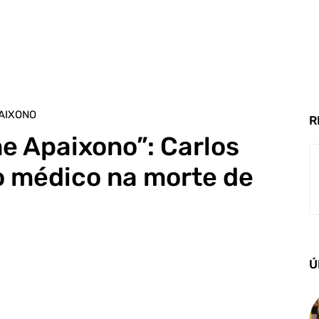
AIXONO
R
e Apaixono”: Carlos
o médico na morte de
Ú