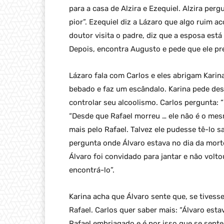
para a casa de Alzira e Ezequiel. Alzira per
pior”. Ezequiel diz a Lázaro que algo ruim 
doutor visita o padre, diz que a esposa está
Depois, encontra Augusto e pede que ele pre
Lázaro fala com Carlos e eles abrigam Kari
bebado e faz um escândalo. Karina pede des
controlar seu alcoolismo. Carlos pergunta: 
“Desde que Rafael morreu … ele não é o mes
mais pelo Rafael. Talvez ele pudesse tê-lo s
pergunta onde Álvaro estava no dia da morte
Álvaro foi convidado para jantar e não volt
encontrá-lo”.
Karina acha que Álvaro sente que, se tivess
Rafael. Carlos quer saber mais: “Álvaro est
Rafael embriagado e é por isso que se sente