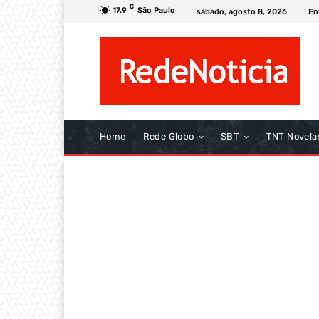
C
17.9
São Paulo
sábado, agosto 8, 2026
En
Home
Rede Globo
SBT
TNT Novela