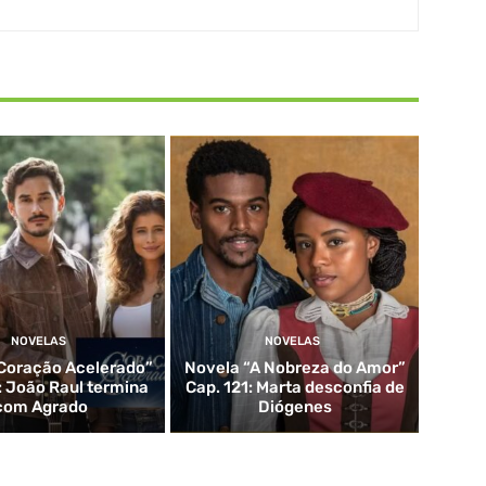
NOVELAS
NOVELAS
Coração Acelerado”
Novela “A Nobreza do Amor”
: João Raul termina
Cap. 121: Marta desconfia de
com Agrado
Diógenes