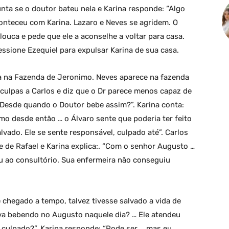
gunta se o doutor bateu nela e Karina responde: “Algo
aconteceu com Karina. Lazaro e Neves se agridem. O
 louca e pede que ele a aconselhe a voltar para casa.
ssione Ezequiel para expulsar Karina de sua casa.
na na Fazenda de Jeronimo. Neves aparece na fazenda
culpas a Carlos e diz que o Dr parece menos capaz de
“Desde quando o Doutor bebe assim?”. Karina conta:
mo desde então … o Álvaro sente que poderia ter feito
alvado. Ele se sente responsável, culpado até”. Carlos
 de Rafael e Karina explica:. “Com o senhor Augusto …
ou ao consultório. Sua enfermeira não conseguiu
e chegado a tempo, talvez tivesse salvado a vida de
ava bebendo no Augusto naquele dia? … Ele atendeu
 culpado?”. Karina responde: “Pode ser … mas eu