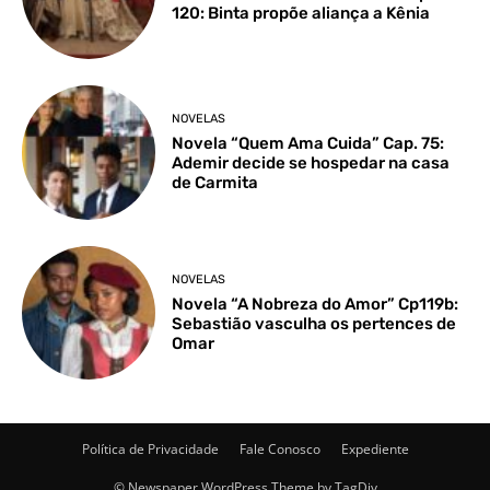
120: Binta propõe aliança a Kênia
NOVELAS
Novela “Quem Ama Cuida” Cap. 75:
Ademir decide se hospedar na casa
de Carmita
NOVELAS
Novela “A Nobreza do Amor” Cp119b:
Sebastião vasculha os pertences de
Omar
Política de Privacidade
Fale Conosco
Expediente
© Newspaper WordPress Theme by TagDiv