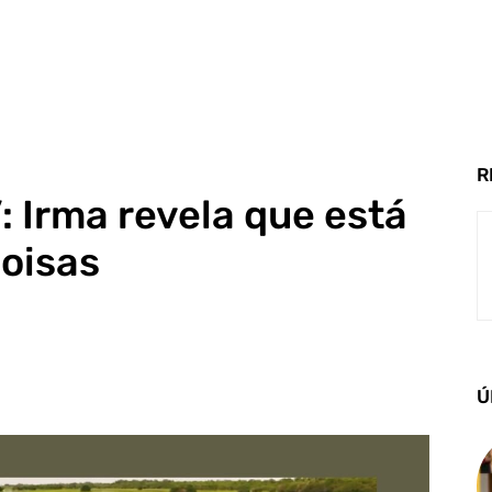
R
: Irma revela que está
oisas
Ú