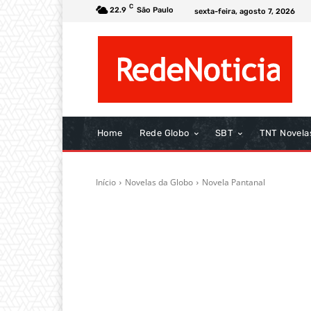
C
22.9
São Paulo
sexta-feira, agosto 7, 2026
Home
Rede Globo
SBT
TNT Novela
Início
Novelas da Globo
Novela Pantanal