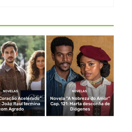
NOVELAS
NOVELAS
Coração Acelerado”
Novela “A Nobreza do Amor”
: João Raul termina
Cap. 121: Marta desconfia de
com Agrado
Diógenes