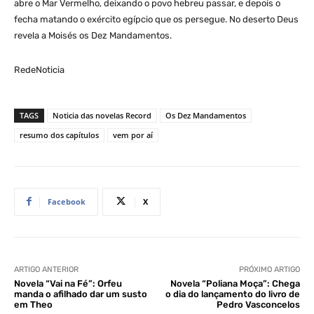
abre o Mar Vermelho, deixando o povo hebreu passar, e depois o
fecha matando o exército egípcio que os persegue. No deserto Deus
revela a Moisés os Dez Mandamentos.
RedeNoticia
TAGS
Noticia das novelas Record
Os Dez Mandamentos
resumo dos capítulos
vem por aí
Facebook
X
ARTIGO ANTERIOR
PRÓXIMO ARTIGO
Novela “Vai na Fé”: Orfeu
Novela “Poliana Moça”: Chega
manda o afilhado dar um susto
o dia do lançamento do livro de
em Theo
Pedro Vasconcelos