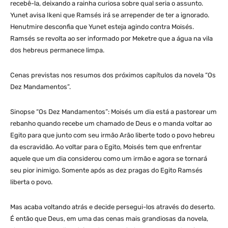
recebê-la, deixando a rainha curiosa sobre qual seria o assunto.
Yunet avisa Ikeni que Ramsés irá se arrepender de ter a ignorado.
Henutmire desconfia que Yunet esteja agindo contra Moisés.
Ramsés se revolta ao ser informado por Meketre que a água na vila
dos hebreus permanece limpa.
Cenas previstas nos resumos dos próximos capítulos da novela “Os
Dez Mandamentos”.
Sinopse “Os Dez Mandamentos”: Moisés um dia está a pastorear um
rebanho quando recebe um chamado de Deus e o manda voltar ao
Egito para que junto com seu irmão Arão liberte todo o povo hebreu
da escravidão. Ao voltar para o Egito, Moisés tem que enfrentar
aquele que um dia considerou como um irmão e agora se tornará
seu pior inimigo. Somente após as dez pragas do Egito Ramsés
liberta o povo.
Mas acaba voltando atrás e decide persegui-los através do deserto.
É então que Deus, em uma das cenas mais grandiosas da novela,