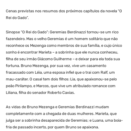
Cenas previstas nos resumos dos próximos capítulos da novela “O
Rei do Gado”.
Sinopse “O Rei do Gado”: Geremias Berdinazzi tornou-se um rico
fazendeiro. Mas o velho Geremias é um homem solitário que não
reconhece os Mezenga como membros de sua família, e cujo único
sonho é encontrar Marieta – a sobrinha que ele nunca conheceu,
filha de seu irmão Giácomo Guilherme – e deixar para ela toda sua
fortuna. Bruno Mezenga, por sua vez, vive um casamento
fracassado com Léia, uma esposa infiel que o trai com Ralf, um
mau-caráter. O casal tem dois filhos: Lia, que apaixonou-se pelo
peão Pirilampo, e Marcos, que vive um atribulado romance com
Liliana, filha do senador Roberto Caxias.
As vidas de Bruno Mezenga e Geremias Berdinazzi mudam
completamente com a chegada de duas mulheres. Marieta, que
julga ser a sobrinha desaparecida de Geremias; e Luana, uma boia-
fria de passado incerto, por quem Bruno se apaixona.