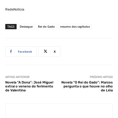
RedeNoticia
TAGS
Destaque
Rei do Gado
resumo dos capítulos
Facebook
X
ARTIGO ANTERIOR
PRÓXIMO ARTIGO
Novela “A Dona”: José Miguel
Novela “O Rei do Gado”: Marcos
extrai o veneno do ferimento
pergunta o que houve no olho
de Valentina
de Léia