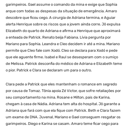
garimpeiros. Gael assume o comando da mina e exige que Sophia
arque com todas as despesas da situação de emergência. Amaro
descobre que ficou cego. A cirurgia de Adriana termina, e Aguiar
alerta Henrique sobre os riscos que a jovem ainda corre. Jô expulsa
Elizabeth do quarto de Adriana e afirma a Henrique que aproximará
a enteada de Patrick. Renato beija Fabiana. Lívia pergunta por
Mariano para Sophia. Leandra e Cleo decidem ir até a mina. Mariano
permite que Cleo fale com Xodó. Cleo se declara para Xodó e pede
que ele aguente firme. Isabel e Raul se desesperam com o sumiço
de Melissa. Patrick desconfia do médico de Adriana e Elizabeth teme
o pior. Patrick e Clara se declaram um para o outro.
Clara pede a Patrick que eles mantenham o romance em segredo
por causa de Tomaz. Tônia apoia Zé Victor, que sofre retaliações por
seu comportamento na mina. Rosane e Milton, pais de Karina,
chegam à casa de Nádia. Adriana tem alta do hospital. Jô garante a
Adriana que fará com que ela fique com Patrick. Beth e Clara fazem
um exame de DNA. Juvenal, Mariano e Gael conseguem resgatar os
garimpeiros. Diego e Karina se casam. Amaro teme ficar cego para