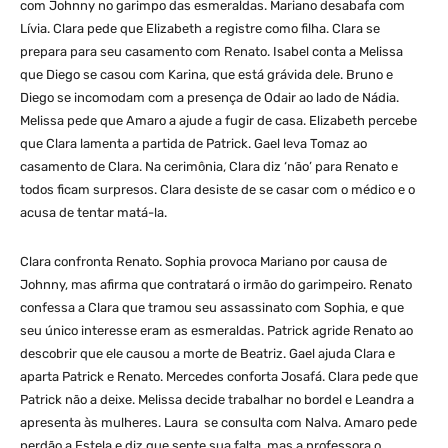
com Johnny no garimpo das esmeraldas. Mariano desabafa com
Lívia. Clara pede que Elizabeth a registre como filha. Clara se
prepara para seu casamento com Renato. Isabel conta a Melissa
que Diego se casou com Karina, que está grávida dele. Bruno e
Diego se incomodam com a presença de Odair ao lado de Nádia.
Melissa pede que Amaro a ajude a fugir de casa. Elizabeth percebe
que Clara lamenta a partida de Patrick. Gael leva Tomaz ao
casamento de Clara. Na cerimônia, Clara diz ‘não’ para Renato e
todos ficam surpresos. Clara desiste de se casar com o médico e o
acusa de tentar matá-la.
Clara confronta Renato. Sophia provoca Mariano por causa de
Johnny, mas afirma que contratará o irmão do garimpeiro. Renato
confessa a Clara que tramou seu assassinato com Sophia, e que
seu único interesse eram as esmeraldas. Patrick agride Renato ao
descobrir que ele causou a morte de Beatriz. Gael ajuda Clara e
aparta Patrick e Renato. Mercedes conforta Josafá. Clara pede que
Patrick não a deixe. Melissa decide trabalhar no bordel e Leandra a
apresenta às mulheres. Laura se consulta com Nalva. Amaro pede
perdão a Estela e diz que sente sua falta, mas a professora o