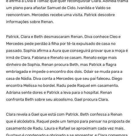
e afirma a Lívia e Tomaz que quer reconquistar Clara. Adinéia trama
um plano para afastar Samuel de Cido. Ivanilda e Valdo se
reencontram. Mercedes recebe uma visita. Patrick descobre
informações sobre Renan.
Patrick, Clara e Beth desmascaram Renan. Diva conhece Cleo e
Mercedes pede perdão à filha por tê-la expulsado de casa no
passado. Sophia afirma a Aura que conseguirá provar que a moça é
irmã de Clara. Fabiana e Renato se casam. Renato exige mais
dinheiro de Sophia. Renan procura Beth, mas Patrick a flagra
embriagada e impede o encontro dos dois. Odair se muda para a
casa de Nádia. Diva conta a Mercedes que seu pai faleceu. Diego
encontra Melissa no bordel. Radu pede Raquel em casamento.
Adriana sente dores e Patrick a leva para o hospital. Renan
confronta Beth sobre seu alcoolismo. Gael procura Clara.
Clara revela a Gael que está com Patrick. Beth confessa a Renan
que é alcóolatra. Raquel pede um tempo para pensar na proposta de
casamento de Radu. Laura e Rafael se aproximam cada vez mais.
Gustavo é condenado e obrigado a se aposentar, e Clara comemora.