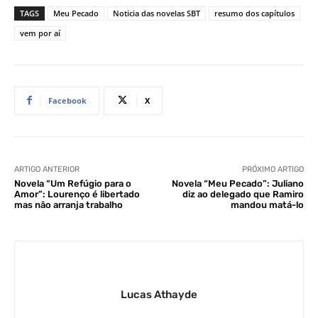
TAGS
Meu Pecado
Noticia das novelas SBT
resumo dos capítulos
vem por aí
Facebook
X
ARTIGO ANTERIOR
PRÓXIMO ARTIGO
Novela “Um Refúgio para o
Novela “Meu Pecado”: Juliano
Amor”: Lourenço é libertado
diz ao delegado que Ramiro
mas não arranja trabalho
mandou matá-lo
Lucas Athayde