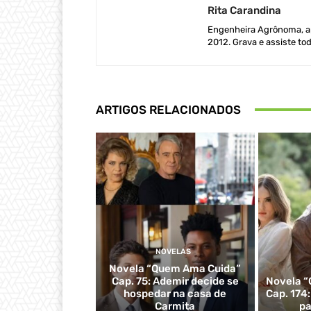
Rita Carandina
Engenheira Agrônoma, ap
2012. Grava e assiste tod
ARTIGOS RELACIONADOS
NOVELAS
Novela “Quem Ama Cuida”
Cap. 75: Ademir decide se
Novela “
hospedar na casa de
Cap. 174
Carmita
pa