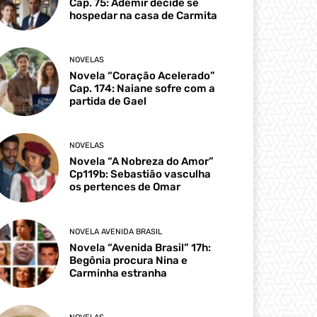
Cap. 75: Ademir decide se
hospedar na casa de Carmita
NOVELAS
Novela “Coração Acelerado”
Cap. 174: Naiane sofre com a
partida de Gael
NOVELAS
Novela “A Nobreza do Amor”
Cp119b: Sebastião vasculha
os pertences de Omar
NOVELA AVENIDA BRASIL
Novela “Avenida Brasil” 17h:
Begônia procura Nina e
Carminha estranha