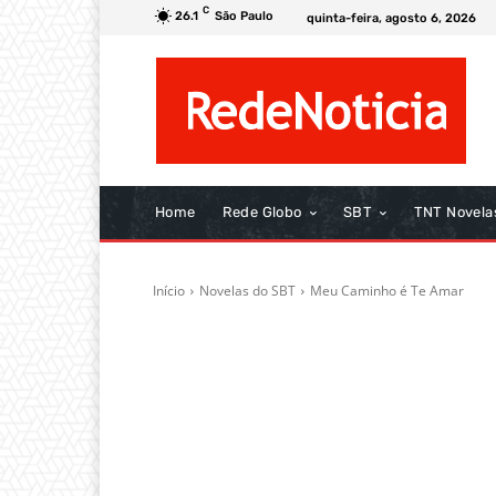
C
26.1
São Paulo
quinta-feira, agosto 6, 2026
Home
Rede Globo
SBT
TNT Novela
Início
Novelas do SBT
Meu Caminho é Te Amar