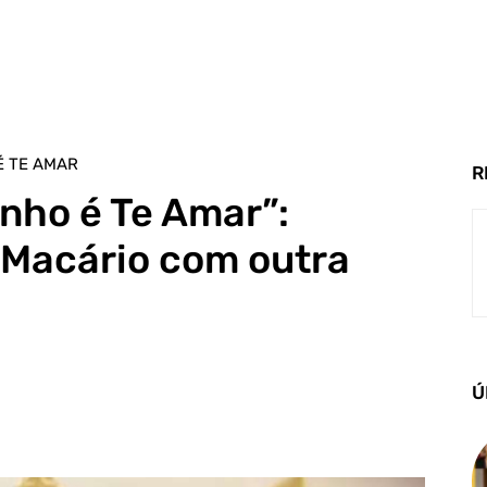
É TE AMAR
R
nho é Te Amar”:
Macário com outra
Ú