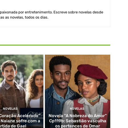
aixonada por entretenimento. Escreve sobre novelas desde
as as novelas, todos os dias.
NOVELAS
NOVELAS
Coração Acelerado”
Novela “A Nobreza do Amor”
: Naiane sofre com a
Cp119b: Sebastião vasculha
rtida de Gael
os pertences de Omar