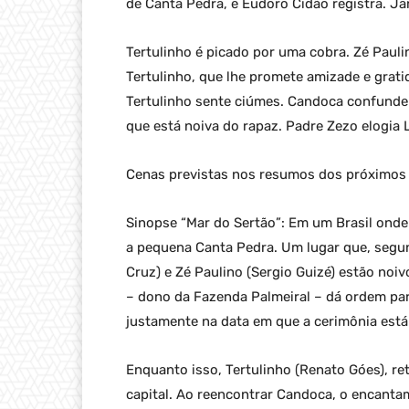
de Canta Pedra, e Eudoro Cidão registra. J
Tertulinho é picado por uma cobra. Zé Paulin
Tertulinho, que lhe promete amizade e gratid
Tertulinho sente ciúmes. Candoca confunde T
que está noiva do rapaz. Padre Zezo elogia 
Cenas previstas nos resumos dos próximos c
Sinopse “Mar do Sertão”: Em um Brasil onde
a pequena Canta Pedra. Um lugar que, segun
Cruz) e Zé Paulino (Sergio Guizé) estão noiv
– dono da Fazenda Palmeiral – dá ordem par
justamente na data em que a cerimônia est
Enquanto isso, Tertulinho (Renato Góes), r
capital. Ao reencontrar Candoca, o encanta