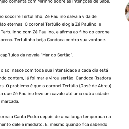
anjão comenta com Mirinho sobre as intenções de Sabá.
o socorre Tertulinho. Zé Paulino salva a vida de
ão eternas. O coronel Tertúlio elogia Zé Paulino, e
ertulinho com Zé Paulino, e afirma ao filho do coronel
Lorena. Tertulinho beija Candoca contra sua vontade.
apítulos da novela “Mar do Sertão”.
 o sol nasce com toda sua intensidade a cada dia está
do contam, já foi mar e virou sertão. Candoca (Isadora
os. O problema é que o coronel Tertúlio (José de Abreu)
a que Zé Paulino leve um cavalo até uma outra cidade
á marcada.
etorna a Canta Pedra depois de uma longa temporada na
mento dele é imediato. E, mesmo quando fica sabendo