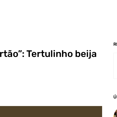
R
tão”: Tertulinho beija
Ú