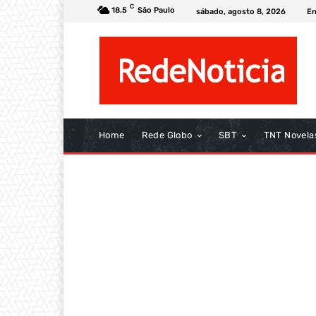
C
18.5
São Paulo
sábado, agosto 8, 2026
En
Home
Rede Globo
SBT
TNT Novela