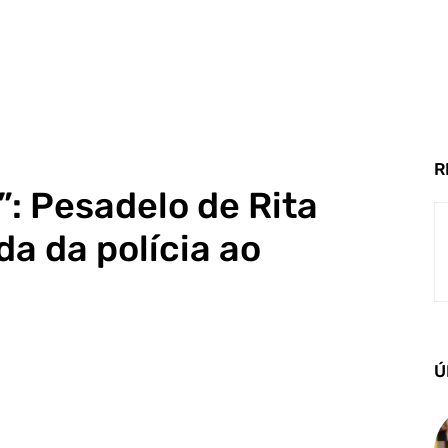
R
: Pesadelo de Rita
a da polícia ao
Ú