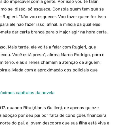
 sido impecável com a gente. Por isso vou te falar.
omo sei disso, só esquece. Consola quem tem que se
e Rugieri. “Não vou esquecer. Vou fazer quem fez isso
ara ele não fazer isso, afinal, a milícia da qual eles
mete dar carta branca para o Major agir na hora certa.
aso. Mais tarde, ele volta a falar com Rugieri, que
eceu. Você está preso”, afirma Marco Rodrigo, para o
emitério, e as sirenes chamam a atenção de alguém.
spira aliviada com a aproximação dos policiais que
óximos capítulos da novela
017, quando Rita (Alanis Guillen), de apenas quinze
a adoção por seu pai por falta de condições financeira
morte do pai, a jovem descobre que sua filha está viva e