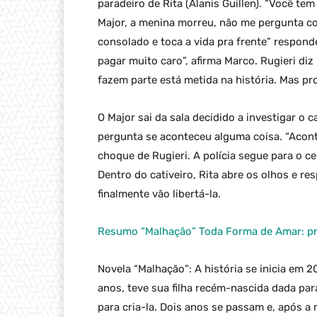
paradeiro de Rita (Alanis Guillen). “Você tem
Major, a menina morreu, não me pergunta c
consolado e toca a vida pra frente” respond
pagar muito caro”, afirma Marco. Rugieri diz p
fazem parte está metida na história. Mas pro
O Major sai da sala decidido a investigar o c
pergunta se aconteceu alguma coisa. “Acont
choque de Rugieri. A polícia segue para o c
Dentro do cativeiro, Rita abre os olhos e re
finalmente vão libertá-la.
Resumo “Malhação” Toda Forma de Amar: pr
Novela “Malhação”: A história se inicia em 2
anos, teve sua filha recém-nascida dada par
para cria-la. Dois anos se passam e, após a 