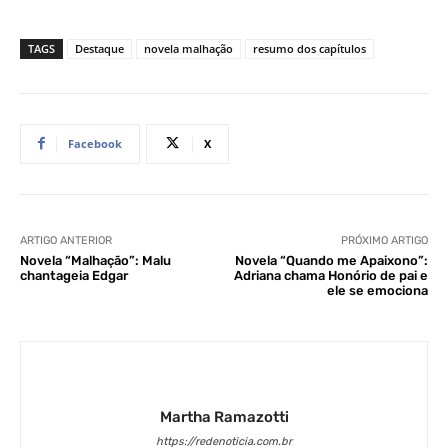
TAGS
Destaque
novela malhação
resumo dos capítulos
Facebook
X
ARTIGO ANTERIOR
PRÓXIMO ARTIGO
Novela “Malhação”: Malu
Novela “Quando me Apaixono”:
chantageia Edgar
Adriana chama Honório de pai e
ele se emociona
Martha Ramazotti
https://redenoticia.com.br