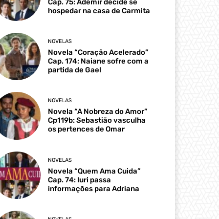
Cap. 75: Ademir decide se
hospedar na casa de Carmita
NOVELAS
Novela “Coração Acelerado”
Cap. 174: Naiane sofre com a
partida de Gael
NOVELAS
Novela “A Nobreza do Amor”
Cp119b: Sebastião vasculha
os pertences de Omar
NOVELAS
Novela “Quem Ama Cuida”
Cap. 74: Iuri passa
informações para Adriana