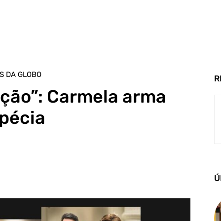
S DA GLOBO
R
ação”: Carmela arma
ipécia
Ú