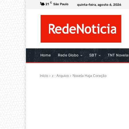
C
21
São Paulo
quinta-feira, agosto 6, 2026
Home
Rede Globo
SBT
TNT Novela
Início
z - Arquivo
Novela Haja Coração