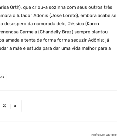
arisa Orth), que criou-a sozinha com seus outros três
e namora o lutador Adônis (José Loreto), embora acabe se
ra desespero da namorada dele, Jéssica (Karen
a venenosa Carmela (Chandelly Braz) sempre plantou
nos amada e tenta de forma forma seduzir Adônis; já
udar a mãe e estuda para dar uma vida melhor para a
los
X
PRÓXIMO ARTIGO