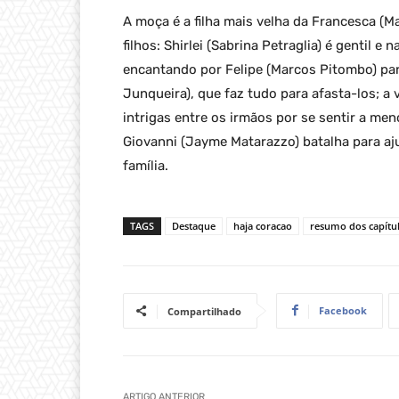
A moça é a filha mais velha da Francesca (M
filhos: Shirlei (Sabrina Petraglia) é gentil 
encantando por Felipe (Marcos Pitombo) pa
Junqueira), que faz tudo para afasta-los; 
intrigas entre os irmãos por se sentir a me
Giovanni (Jayme Matarazzo) batalha para aj
família.
TAGS
Destaque
haja coracao
resumo dos capítu
Facebook
Compartilhado
ARTIGO ANTERIOR