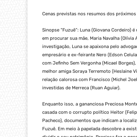
Cenas previstas nos resumos dos próximos c
Sinopse “Fuzuê”: Luna (Giovana Cordeiro) é
em procurar sua mãe, Maria Navalha (Olívia A
investigação, Luna se apaixona pelo advogad
empresário e ex-feirante Nero (Edson Celula
com Jefinho Sem Vergonha (Micael Borges),
melhor amiga Soraya Terremoto (Heslaine Vi
relação calorosa com Francisco (Michel Joel
investidas de Merreca (Ruan Aguiar).
Enquanto isso, a gananciosa Preciosa Mont
casada com o corrupto político Heitor (Feli
Pacheco), documentos que indicam a locali
Fuzuê. Em meio à papelada descobre a exis
dividir o seu patrimônio. Preciosa faz o poss