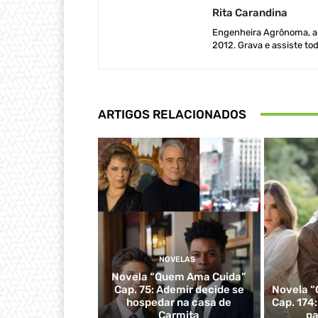
Rita Carandina
Engenheira Agrônoma, ap
2012. Grava e assiste tod
ARTIGOS RELACIONADOS
NOVELAS
Novela “Quem Ama Cuida”
Cap. 75: Ademir decide se
Novela “
hospedar na casa de
Cap. 174
Carmita
pa