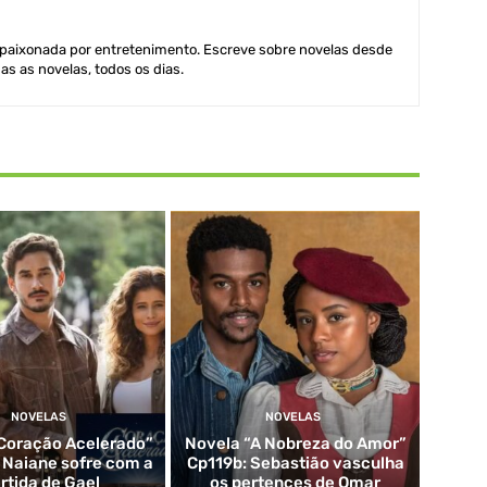
aixonada por entretenimento. Escreve sobre novelas desde
as as novelas, todos os dias.
NOVELAS
NOVELAS
Coração Acelerado”
Novela “A Nobreza do Amor”
: Naiane sofre com a
Cp119b: Sebastião vasculha
rtida de Gael
os pertences de Omar