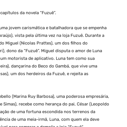
apítulos da novela “Fuzuê”.
 uma jovem carismática e batalhadora que se empenha
raújo), vista pela última vez na loja Fuzuê. Durante a
o Miguel (Nicolas Prattes), um dos filhos do
ri), dono da “Fuzuê”. Miguel disputa o amor de Luna
 um motorista de aplicativo. Luna tem como sua
eira), dançarina do Beco do Gambá, que vive uma
sas), um dos herdeiros da Fuzuê, e rejeita as
ebello (Marina Ruy Barbosa), uma poderosa empresária,
pe Simas), recebe como herança do pai, César (Leopoldo
zação de uma fortuna escondida nos terrenos da
tência de uma meia-irmã, Luna, com quem ela deve
ível para comprar e demolir a loja “Fuzuê”.