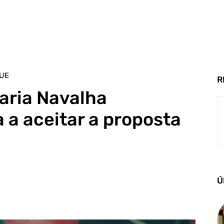
UE
R
aria Navalha
a aceitar a proposta
Ú