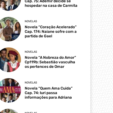
Cap. 75: Ademir decide se
hospedar na casa de Carmita
NOVELAS
Novela “Coração Acelerado”
Cap. 174: Naiane sofre com a
partida de Gael
NOVELAS
Novela “A Nobreza do Amor”
Cp119b: Sebastião vasculha
os pertences de Omar
NOVELAS
Novela “Quem Ama Cuida”
Cap. 74: Iuri passa
informações para Adriana