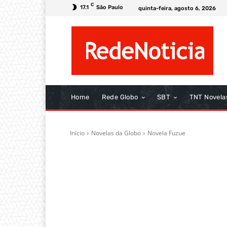
C
17.1
São Paulo
quinta-feira, agosto 6, 2026
Home
Rede Globo
SBT
TNT Novela
Início
Novelas da Globo
Novela Fuzue