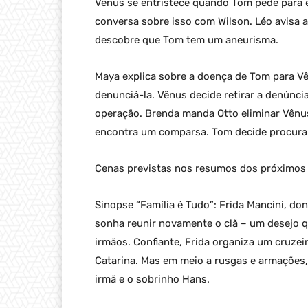
Vênus se entristece quando Tom pede para e
conversa sobre isso com Wilson. Léo avisa 
descobre que Tom tem um aneurisma.
Maya explica sobre a doença de Tom para Vê
denunciá-la. Vênus decide retirar a denúnci
operação. Brenda manda Otto eliminar Vênus
encontra um comparsa. Tom decide procura
Cenas previstas nos resumos dos próximos c
Sinopse “Família é Tudo”: Frida Mancini, do
sonha reunir novamente o clã – um desejo q
irmãos. Confiante, Frida organiza um cruzei
Catarina. Mas em meio a rusgas e armações
irmã e o sobrinho Hans.