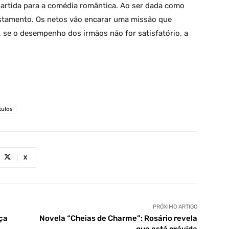
artida para a comédia romântica. Ao ser dada como
stamento. Os netos vão encarar uma missão que
, se o desempenho dos irmãos não for satisfatório, a
tulos
X
PRÓXIMO ARTIGO
ça
Novela “Cheias de Charme”: Rosário revela
que está grávida