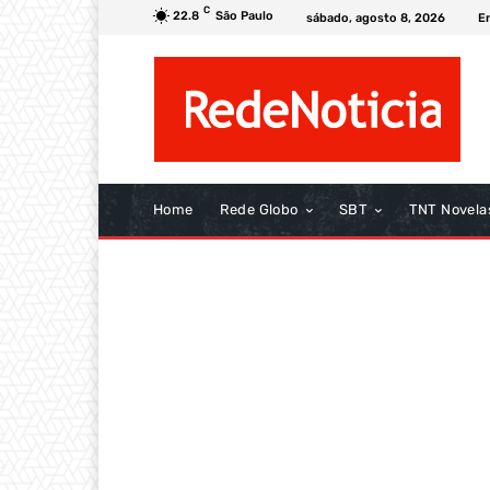
C
22.8
São Paulo
sábado, agosto 8, 2026
E
Home
Rede Globo
SBT
TNT Novela