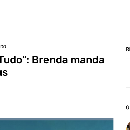
UDO
R
 Tudo”: Brenda manda
us
Ú