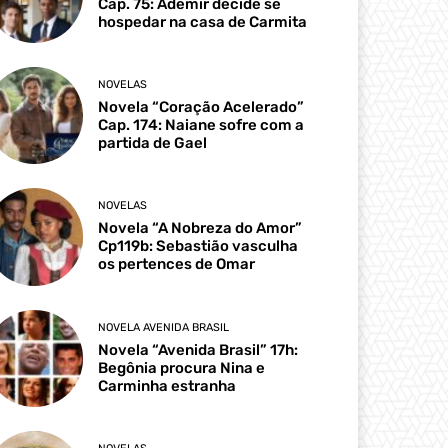
Cap. 75: Ademir decide se
hospedar na casa de Carmita
NOVELAS
Novela “Coração Acelerado”
Cap. 174: Naiane sofre com a
partida de Gael
NOVELAS
Novela “A Nobreza do Amor”
Cp119b: Sebastião vasculha
os pertences de Omar
NOVELA AVENIDA BRASIL
Novela “Avenida Brasil” 17h:
Begônia procura Nina e
Carminha estranha