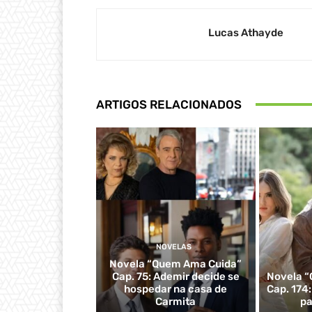
Lucas Athayde
ARTIGOS RELACIONADOS
NOVELAS
Novela “Quem Ama Cuida”
Cap. 75: Ademir decide se
Novela “
hospedar na casa de
Cap. 174
Carmita
pa