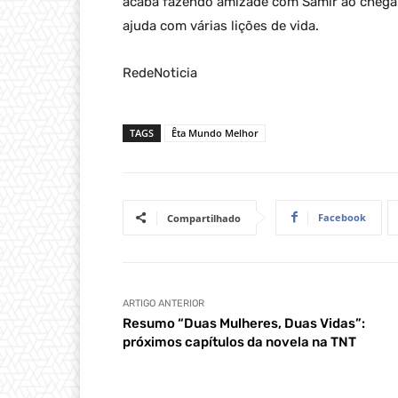
acaba fazendo amizade com Samir ao chegar 
ajuda com várias lições de vida.
RedeNoticia
TAGS
Êta Mundo Melhor
Facebook
Compartilhado
ARTIGO ANTERIOR
Resumo “Duas Mulheres, Duas Vidas”:
próximos capítulos da novela na TNT