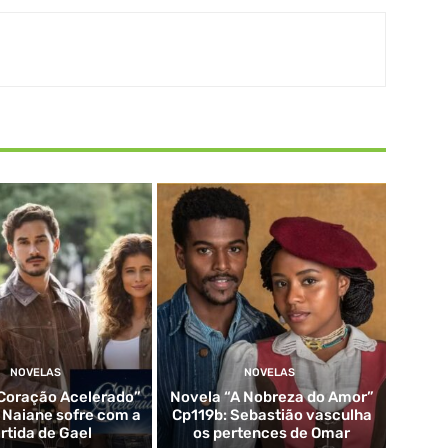
NOVELAS
NOVELAS
Coração Acelerado”
Novela “A Nobreza do Amor”
: Naiane sofre com a
Cp119b: Sebastião vasculha
rtida de Gael
os pertences de Omar