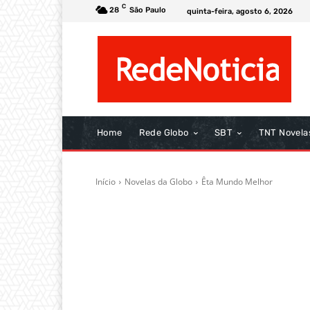
C
28
São Paulo
quinta-feira, agosto 6, 2026
Home
Rede Globo
SBT
TNT Novela
Início
Novelas da Globo
Êta Mundo Melhor