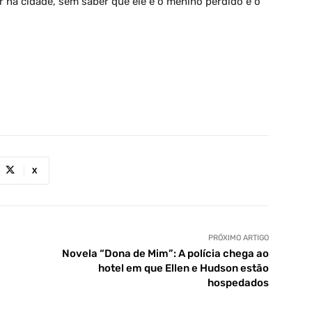
na cidade, sem saber que ele é o menino perdido e o
X
PRÓXIMO ARTIGO
Novela “Dona de Mim”: A polícia chega ao
hotel em que Ellen e Hudson estão
hospedados