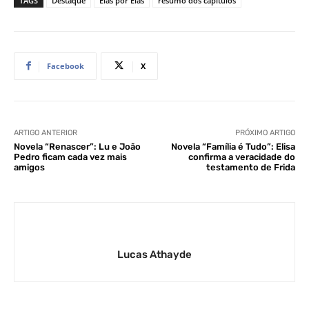
TAGS
Destaque
Elas por Elas
resumo dos capítulos
Facebook
X
ARTIGO ANTERIOR
PRÓXIMO ARTIGO
Novela “Renascer”: Lu e João
Novela “Família é Tudo”: Elisa
Pedro ficam cada vez mais
confirma a veracidade do
amigos
testamento de Frida
Lucas Athayde