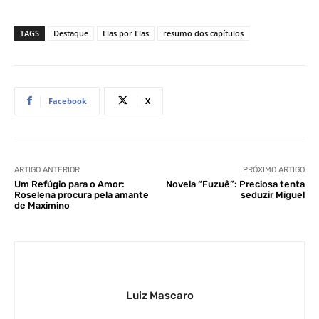
TAGS
Destaque
Elas por Elas
resumo dos capítulos
Facebook
X
ARTIGO ANTERIOR
PRÓXIMO ARTIGO
Um Refúgio para o Amor:
Novela “Fuzuê”: Preciosa tenta
Roselena procura pela amante
seduzir Miguel
de Maximino
Luiz Mascaro