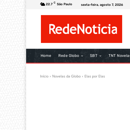
C
22.7
São Paulo
sexta-feira, agosto 7, 2026
Home
Rede Globo
SBT
TNT Novela
Início
Novelas da Globo
Elas por Elas