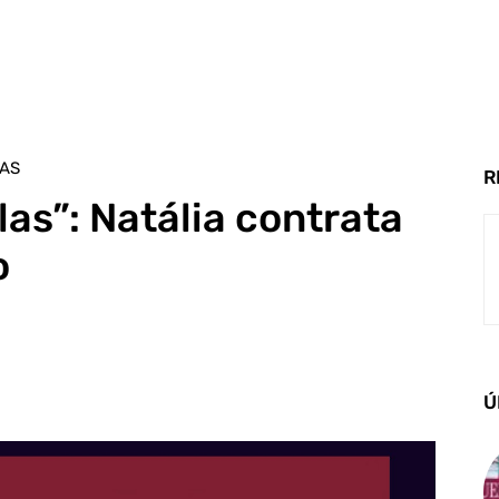
LAS
R
las”: Natália contrata
o
Ú