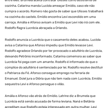
entre eles. Brumela aceita contratar Ulisses como assistente de
cozinha. Catarina manda Lucíola ameaçar Emídio, caso ele não
cumpra o acordo. Romero não gosta de saber que Ulisses trabalhará
na cozinha do castelo. Emídio encontra Levi escondido em uma
carroça. Amália e Afonso avisam a Emídio que Levi não irá com ele.
Rodolfo flagra Lucrécia abraçada a Orlando.
Rodolfo anuncia a Lucrécia que o casamento deles acabou. Lucíola
avisa a Catarina que Afonso impediu que Emídio levasse Levi.
Rodolfo agradece Orlando por ter provocado o adultério de Lucrécia,
deixando Petrônio inconformado. Catarina comemora ao saber que
Lucrécia foi pega com um amante. Rodolfo é informado de que o
cúmplice do adultério é sentenciado por lei. Rodolfo resolve destituir
o Patriarca da Fé. Afonso consegue emprego na ferraria de
Emanuel. Osiel jura a Glória que não tem nada com Lucrécia. Emídio
sequestra Levi e Afonso persegue o vilão.
Amália e Afonso vão atrás de Emídio. Latrine diz a Brumela que
Lucrécia está sendo acusada de forma leviana. Naná e Betânia
acreditam que Rodolfo esteja interessado em outra mulher. Levi