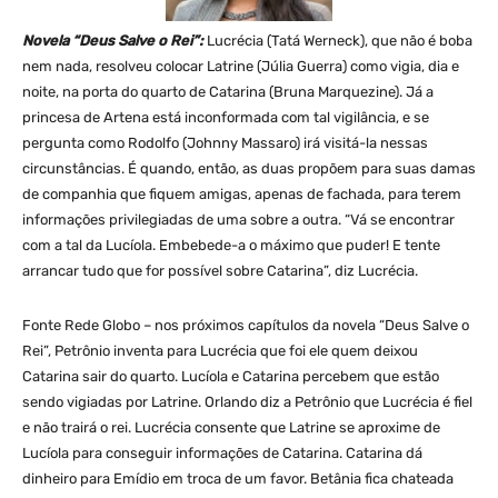
Novela “Deus Salve o Rei”:
Lucrécia (Tatá Werneck), que não é boba
nem nada, resolveu colocar Latrine (Júlia Guerra) como vigia, dia e
noite, na porta do quarto de Catarina (Bruna Marquezine). Já a
princesa de Artena está inconformada com tal vigilância, e se
pergunta como Rodolfo (Johnny Massaro) irá visitá-la nessas
circunstâncias. É quando, então, as duas propõem para suas damas
de companhia que fiquem amigas, apenas de fachada, para terem
informações privilegiadas de uma sobre a outra. “Vá se encontrar
com a tal da Lucíola. Embebede-a o máximo que puder! E tente
arrancar tudo que for possível sobre Catarina”, diz Lucrécia.
Fonte Rede Globo – nos próximos capítulos da novela “Deus Salve o
Rei”, Petrônio inventa para Lucrécia que foi ele quem deixou
Catarina sair do quarto. Lucíola e Catarina percebem que estão
sendo vigiadas por Latrine. Orlando diz a Petrônio que Lucrécia é fiel
e não trairá o rei. Lucrécia consente que Latrine se aproxime de
Lucíola para conseguir informações de Catarina. Catarina dá
dinheiro para Emídio em troca de um favor. Betânia fica chateada