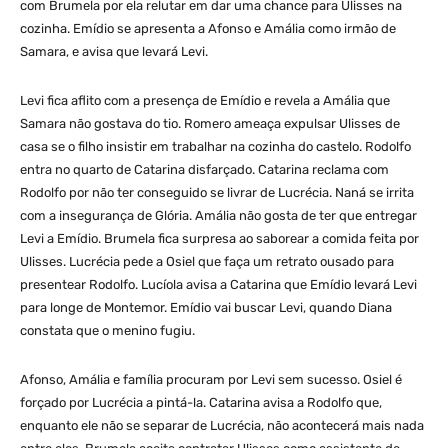
com Brumela por ela relutar em dar uma chance para Ulisses na
cozinha. Emídio se apresenta a Afonso e Amália como irmão de
Samara, e avisa que levará Levi.
Levi fica aflito com a presença de Emídio e revela a Amália que
Samara não gostava do tio. Romero ameaça expulsar Ulisses de
casa se o filho insistir em trabalhar na cozinha do castelo. Rodolfo
entra no quarto de Catarina disfarçado. Catarina reclama com
Rodolfo por não ter conseguido se livrar de Lucrécia. Naná se irrita
com a insegurança de Glória. Amália não gosta de ter que entregar
Levi a Emídio. Brumela fica surpresa ao saborear a comida feita por
Ulisses. Lucrécia pede a Osiel que faça um retrato ousado para
presentear Rodolfo. Lucíola avisa a Catarina que Emídio levará Levi
para longe de Montemor. Emídio vai buscar Levi, quando Diana
constata que o menino fugiu.
Afonso, Amália e família procuram por Levi sem sucesso. Osiel é
forçado por Lucrécia a pintá-la. Catarina avisa a Rodolfo que,
enquanto ele não se separar de Lucrécia, não acontecerá mais nada