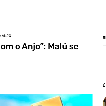
O ANJO
R
om o Anjo”: Malú se
Ú