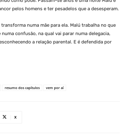
ivendo como pode. Passam-se anos e uma noite Malú é
rancor pelos homens e ter pesadelos que a desesperam.
se transforma numa mãe para ela. Malú trabalha no que
e numa confusão, na qual vai parar numa delegacia,
esconhecendo a relação parental. E é defendida por
resumo dos capítulos
vem por aí
X