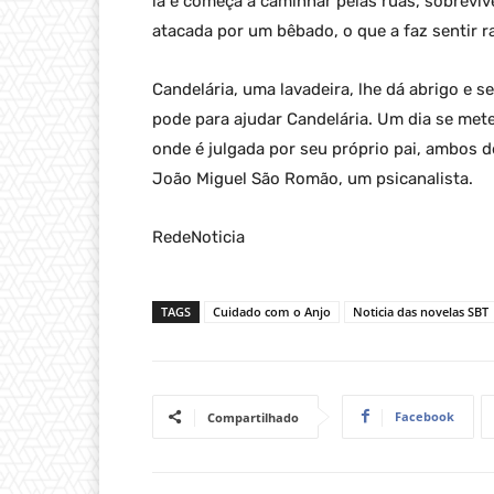
lá e começa a caminhar pelas ruas, sobrev
atacada por um bêbado, o que a faz sentir 
Candelária, uma lavadeira, lhe dá abrigo e 
pode para ajudar Candelária. Um dia se met
onde é julgada por seu próprio pai, ambos d
João Miguel São Romão, um psicanalista.
RedeNoticia
TAGS
Cuidado com o Anjo
Noticia das novelas SBT
Facebook
Compartilhado