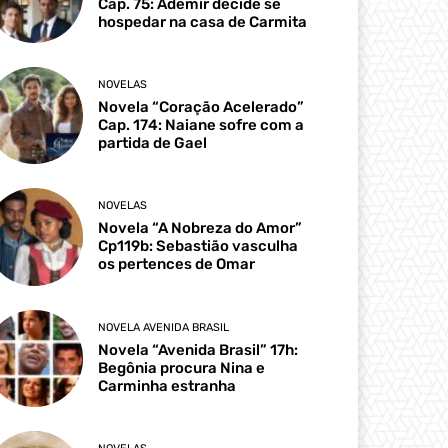
Cap. 75: Ademir decide se
hospedar na casa de Carmita
NOVELAS
Novela “Coração Acelerado”
Cap. 174: Naiane sofre com a
partida de Gael
NOVELAS
Novela “A Nobreza do Amor”
Cp119b: Sebastião vasculha
os pertences de Omar
NOVELA AVENIDA BRASIL
Novela “Avenida Brasil” 17h:
Begônia procura Nina e
Carminha estranha