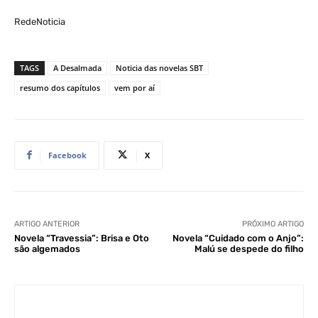
RedeNoticia
TAGS
A Desalmada
Noticia das novelas SBT
resumo dos capítulos
vem por aí
Facebook
X
ARTIGO ANTERIOR
PRÓXIMO ARTIGO
Novela “Travessia”: Brisa e Oto
Novela “Cuidado com o Anjo”:
são algemados
Malú se despede do filho