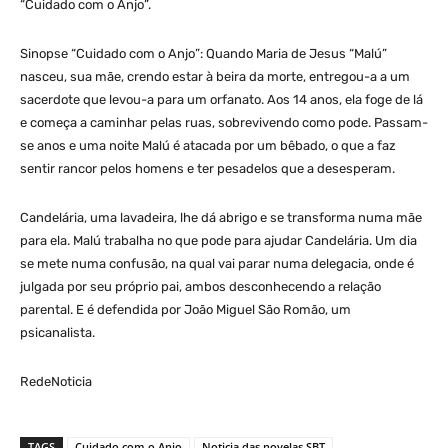
“Cuidado com o Anjo”.
Sinopse “Cuidado com o Anjo”: Quando Maria de Jesus “Malú”
nasceu, sua mãe, crendo estar à beira da morte, entregou-a a um
sacerdote que levou-a para um orfanato. Aos 14 anos, ela foge de lá
e começa a caminhar pelas ruas, sobrevivendo como pode. Passam-
se anos e uma noite Malú é atacada por um bêbado, o que a faz
sentir rancor pelos homens e ter pesadelos que a desesperam.
Candelária, uma lavadeira, lhe dá abrigo e se transforma numa mãe
para ela. Malú trabalha no que pode para ajudar Candelária. Um dia
se mete numa confusão, na qual vai parar numa delegacia, onde é
julgada por seu próprio pai, ambos desconhecendo a relação
parental. E é defendida por João Miguel São Romão, um
psicanalista.
RedeNoticia
TAGS
Cuidado com o Anjo
Noticia das novelas SBT