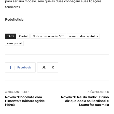
para ser sua modelo, sem que as duas conheçam suas ligações
familiares.
RedeNoticia
TAGS
Cristal
Noticia das novelas SBT
resumo dos capítulos
vem por aí
Facebook
X
ARTIGO ANTERIOR
PRÓXIMO ARTIGO
Novela “Chocolate com
Novela “O Rei do Gado”: Bruno
Pimenta”: Bárbara agride
diz que odeia os Berdinazi e
Márcia
Luana faz sua mala