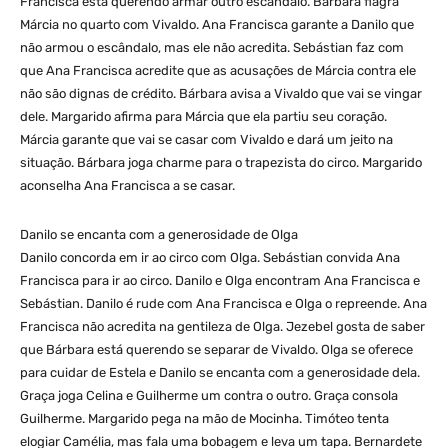
Francisca está querendo armar outro escândalo. Bárbara flagra
Márcia no quarto com Vivaldo. Ana Francisca garante a Danilo que
não armou o escândalo, mas ele não acredita. Sebástian faz com
que Ana Francisca acredite que as acusações de Márcia contra ele
não são dignas de crédito. Bárbara avisa a Vivaldo que vai se vingar
dele. Margarido afirma para Márcia que ela partiu seu coração.
Márcia garante que vai se casar com Vivaldo e dará um jeito na
situação. Bárbara joga charme para o trapezista do circo. Margarido
aconselha Ana Francisca a se casar.
Danilo se encanta com a generosidade de Olga
Danilo concorda em ir ao circo com Olga. Sebástian convida Ana
Francisca para ir ao circo. Danilo e Olga encontram Ana Francisca e
Sebástian. Danilo é rude com Ana Francisca e Olga o repreende. Ana
Francisca não acredita na gentileza de Olga. Jezebel gosta de saber
que Bárbara está querendo se separar de Vivaldo. Olga se oferece
para cuidar de Estela e Danilo se encanta com a generosidade dela.
Graça joga Celina e Guilherme um contra o outro. Graça consola
Guilherme. Margarido pega na mão de Mocinha. Timóteo tenta
elogiar Camélia, mas fala uma bobagem e leva um tapa. Bernardete