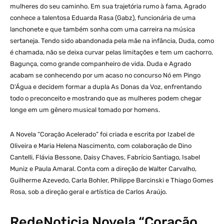
mulheres do seu caminho. Em sua trajetória rumo à fama, Agrado
conhece a talentosa Eduarda Rasa (Gabz), funcionária de uma
lanchonete e que também sonha com uma carreira na música
sertaneja. Tendo sido abandonada pela mãe na infância, Duda, como
é chamada, não se deixa curvar pelas limitações e tem um cachorro,
Bagunça, como grande companheiro de vida. Duda e Agrado
acabam se conhecendo por um acaso no concurso Nó em Pingo
D’Água e decidem formar a dupla As Donas da Voz, enfrentando
todo o preconceito e mostrando que as mulheres podem chegar
longe em um gênero musical tomado por homens.
A Novela “Coração Acelerado” foi criada e escrita por Izabel de
Oliveira e Maria Helena Nascimento, com colaboração de Dino
Cantelli, Flávia Bessone, Daisy Chaves, Fabrício Santiago, Isabel
Muniz e Paula Amaral. Conta com a direção de Walter Carvalho,
Guilherme Azevedo, Carla Bohler, Philippe Barcinski e Thiago Gomes
Rosa, sob a direção geral e artística de Carlos Araújo.
RedeNoticia Novela “Coração