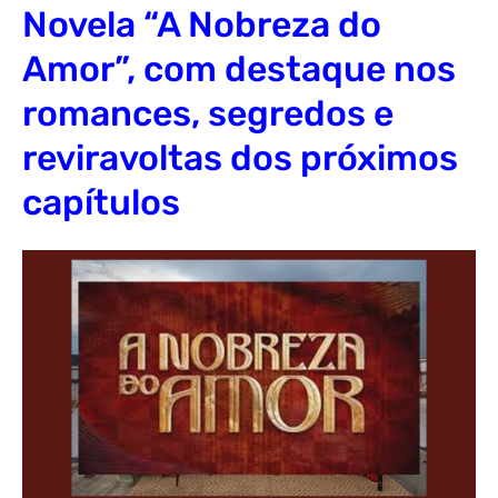
Novela “A Nobreza do
Amor”, com destaque nos
romances, segredos e
reviravoltas dos próximos
capítulos