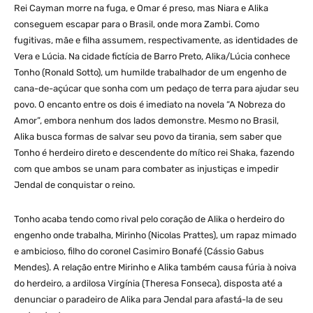
Rei Cayman morre na fuga, e Omar é preso, mas Niara e Alika
conseguem escapar para o Brasil, onde mora Zambi. Como
fugitivas, mãe e filha assumem, respectivamente, as identidades de
Vera e Lúcia. Na cidade fictícia de Barro Preto, Alika/Lúcia conhece
Tonho (Ronald Sotto), um humilde trabalhador de um engenho de
cana-de-açúcar que sonha com um pedaço de terra para ajudar seu
povo. O encanto entre os dois é imediato na novela “A Nobreza do
Amor”, embora nenhum dos lados demonstre. Mesmo no Brasil,
Alika busca formas de salvar seu povo da tirania, sem saber que
Tonho é herdeiro direto e descendente do mítico rei Shaka, fazendo
com que ambos se unam para combater as injustiças e impedir
Jendal de conquistar o reino.
Tonho acaba tendo como rival pelo coração de Alika o herdeiro do
engenho onde trabalha, Mirinho (Nicolas Prattes), um rapaz mimado
e ambicioso, filho do coronel Casimiro Bonafé (Cássio Gabus
Mendes). A relação entre Mirinho e Alika também causa fúria à noiva
do herdeiro, a ardilosa Virgínia (Theresa Fonseca), disposta até a
denunciar o paradeiro de Alika para Jendal para afastá-la de seu