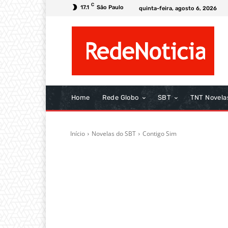
C
17.1
São Paulo
quinta-feira, agosto 6, 2026
Home
Rede Globo
SBT
TNT Novela
Início
Novelas do SBT
Contigo Sim