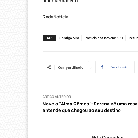
amor verdadeiro.
RedeNoticia
TAGS
Contigo Sim
Noticia das novelas SBT
resu
Facebook
Compartilhado
ARTIGO ANTERIOR
Novela “Alma Gêmea”: Serena vê uma rosa
entende que chegou ao seu destino
Rita Carandina