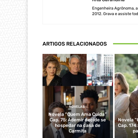
Engenheira Agrônoma, ap
2012. Grava e assiste tod
ARTIGOS RELACIONADOS
NOVELAS
Novela “Quem Ama Cuida”
Cap. 75: Ademir decide se
Novela “
hospedar na casa de
Cap. 174
Carmita
pa