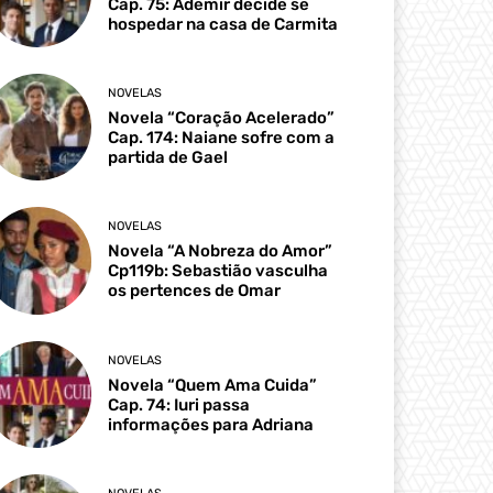
Cap. 75: Ademir decide se
hospedar na casa de Carmita
NOVELAS
Novela “Coração Acelerado”
Cap. 174: Naiane sofre com a
partida de Gael
NOVELAS
Novela “A Nobreza do Amor”
Cp119b: Sebastião vasculha
os pertences de Omar
NOVELAS
Novela “Quem Ama Cuida”
Cap. 74: Iuri passa
informações para Adriana