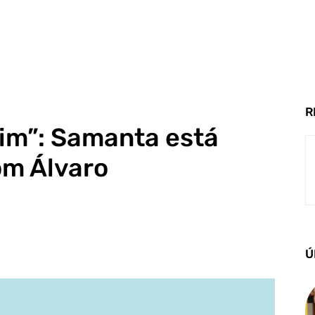
R
Sim”: Samanta está
om Álvaro
Ú