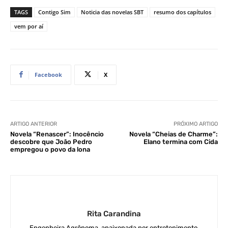
TAGS
Contigo Sim
Noticia das novelas SBT
resumo dos capítulos
vem por aí
Facebook
X
ARTIGO ANTERIOR
PRÓXIMO ARTIGO
Novela “Renascer”: Inocêncio
Novela “Cheias de Charme”:
descobre que João Pedro
Elano termina com Cida
empregou o povo da lona
Rita Carandina
Engenheira Agrônoma, apaixonada por entretenimento.