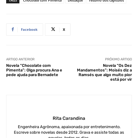
TAGS
Chocolate com Pimenta
Destaque
resumo dos capítulos
Facebook
X
ARTIGO ANTERIOR
PRÓXIMO ARTIGO
Novela “Chocolate com
Novela “Os Dez
Pimenta”: Olga procura Ana e
Mandamentos”: Moisés diz a
pede ajuda para Bernadete
Ramsés que algo muito pior
está por vir
Rita Carandina
Engenheira Agrônoma, apaixonada por entretenimento.
Escreve sobre novelas desde 2012. Grava e assiste todas as
novelas, todos os dias.