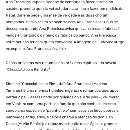
Ana Francisca impede Darlene de continuar a fazer o trabalho
caseiro, promete que ela vai estudar e a anima a fazer um pedido de
Natal. Darlene pede uma mãe de verdade e as duas choram
abraçadas. Danilo aceita o encontro com Ana Francisca. Klaus se
desespera quando Ana Francisca avisa que vai colocar a fábrica à
venda e tirar todo o dinheiro da fábrica do banco. Ana Francisca
sofre por não ter com quem conversar. A imagem de Ludovico surge
no espelho. Ana Francisca fica feliz.
Cenas previstas nos resumos dos próximos capítulos da novela
“Chocolate com Pimenta”.
Sinopse “Chocolate com Pimenta”: Ana Francisca (Mariana
Ximenes), é uma menina humilde, ingênua e romântica que, após
perder o pai – assassinado por grileiros no sul do país –, vai morar
em Ventura com uma parte da família que não conhece. Mesmo
sendo uma espécie de “patinho feio” com seus vestidos pobres e
penteados antiquados, a caipira chama a atenção do don juan
Danilo (Murilo Benício), o rapaz mais bonito do colégio e a grande