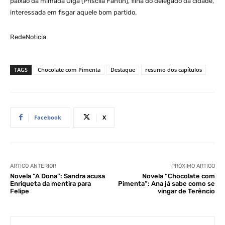
paixão da mimada Olga (Priscila Fantin), filha do delegado da cidade,
interessada em fisgar aquele bom partido.
RedeNoticia
TAGS
Chocolate com Pimenta
Destaque
resumo dos capítulos
Facebook
X
ARTIGO ANTERIOR
PRÓXIMO ARTIGO
Novela “A Dona”: Sandra acusa
Novela “Chocolate com
Enriqueta da mentira para
Pimenta”: Ana já sabe como se
Felipe
vingar de Terêncio