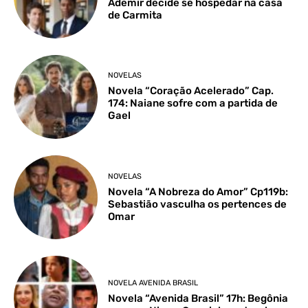
Ademir decide se hospedar na casa
de Carmita
NOVELAS
Novela “Coração Acelerado” Cap.
174: Naiane sofre com a partida de
Gael
NOVELAS
Novela “A Nobreza do Amor” Cp119b:
Sebastião vasculha os pertences de
Omar
NOVELA AVENIDA BRASIL
Novela “Avenida Brasil” 17h: Begônia