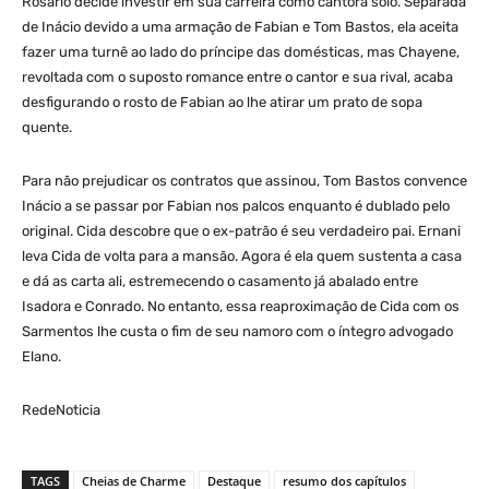
Rosário decide investir em sua carreira como cantora solo. Separada
de Inácio devido a uma armação de Fabian e Tom Bastos, ela aceita
fazer uma turnê ao lado do príncipe das domésticas, mas Chayene,
revoltada com o suposto romance entre o cantor e sua rival, acaba
desfigurando o rosto de Fabian ao lhe atirar um prato de sopa
quente.
Para não prejudicar os contratos que assinou, Tom Bastos convence
Inácio a se passar por Fabian nos palcos enquanto é dublado pelo
original. Cida descobre que o ex-patrão é seu verdadeiro pai. Ernani
leva Cida de volta para a mansão. Agora é ela quem sustenta a casa
e dá as carta ali, estremecendo o casamento já abalado entre
Isadora e Conrado. No entanto, essa reaproximação de Cida com os
Sarmentos lhe custa o fim de seu namoro com o íntegro advogado
Elano.
RedeNoticia
TAGS
Cheias de Charme
Destaque
resumo dos capítulos