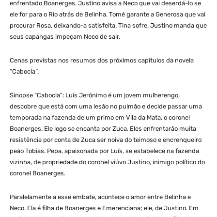
enfrentado Boanerges. Justino avisa a Neco que vai deserdá-lo se
ele for para o Rio atrás de Belinha. Tomé garante a Generosa que vai
procurar Rosa, deixando-a satisfeita. Tina sofre. Justino manda que
seus capangas impeçam Neco de sair.
Cenas previstas nos resumos dos próximos capítulos da novela
“Cabocla”.
Sinopse “Cabocla”: Luís Jerônimo é um jovem mulherengo,
descobre que está com uma lesão no pulmão e decide passar uma
temporada na fazenda de um primo em Vila da Mata, o coronel
Boanerges. Ele logo se encanta por Zuca. Eles enfrentarão muita
resistência por conta de Zuca ser noiva do teimoso e encrenqueiro
peão Tobias. Pepa, apaixonada por Luís, se estabelece na fazenda
vizinha, de propriedade do coronel viúvo Justino, inimigo político do
coronel Boanerges.
Paralelamente a esse embate, acontece o amor entre Belinha e
Neco. Ela é filha de Boanerges e Emerenciana; ele, de Justino. Em