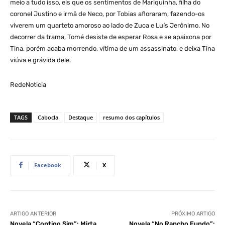
meio a tudo isso, eis que os sentimentos de Mariquinha, filha do
coronel Justino e irmã de Neco, por Tobias afloraram, fazendo-os
viverem um quarteto amoroso ao lado de Zuca e Luís Jerônimo. No
decorrer da trama, Tomé desiste de esperar Rosa e se apaixona por
Tina, porém acaba morrendo, vítima de um assassinato, e deixa Tina
viúva e grávida dele.
RedeNoticia
TAGS
Cabocla
Destaque
resumo dos capítulos
Facebook
X
ARTIGO ANTERIOR
PRÓXIMO ARTIGO
Novela “Contigo Sim”: Mirta
Novela “No Rancho Fundo”: