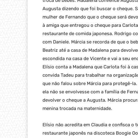
troca de bebês. Madalena convence Augusta 
Augusta dizendo que foi buscar o cheque. S
mulher de Fernando que o cheque será devol
à amiga que entregou o cheque para Carlota
restaurante de comida japonesa. Rodrigo c
com Daniele. Márcia se recorda de que o beb
Beatriz até a casa de Madalena para devolv
escondida na casa de Vicente e vai a seu enc
Elísio conta a Madalena que Carlota foi à c
convida Tadeu para trabalhar na organizaçã
que não falou sobre Márcia para protegê-la.
ela não se envolvesse com a família de Fer
devolver o cheque a Augusta. Márcia procura
menina trocada na maternidade.
Elísio não acredita em Claudia e confisca o t
restaurante japonês na discoteca Boogie Oog