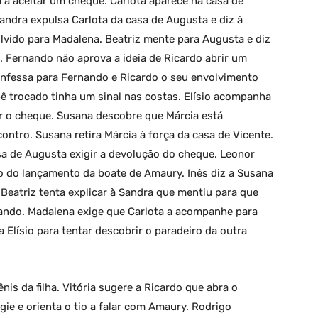
a aceitar um cheque. Carlota aparece na casa de
andra expulsa Carlota da casa de Augusta e diz à
vido para Madalena. Beatriz mente para Augusta e diz
. Fernando não aprova a ideia de Ricardo abrir um
onfessa para Fernando e Ricardo o seu envolvimento
ê trocado tinha um sinal nas costas. Elísio acompanha
er o cheque. Susana descobre que Márcia está
ontro. Susana retira Márcia à força da casa de Vicente.
asa de Augusta exigir a devolução do cheque. Leonor
o do lançamento da boate de Amaury. Inês diz a Susana
 Beatriz tenta explicar à Sandra que mentiu para que
nando. Madalena exige que Carlota a acompanhe para
 Elísio para tentar descobrir o paradeiro da outra
ênis da filha. Vitória sugere a Ricardo que abra o
ie e orienta o tio a falar com Amaury. Rodrigo