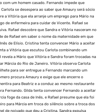
ando com um homem casado. Fernando impede que
 Carlota se desespera ao saber que Amaury será sócio
ere a Vitória que ela arranje um emprego para Mário na
o de enfermeira para cuidar de Vicente. Rafael se
uiva. Rafael descobre que Sandra e Vitória nasceram no
de de Rafael em saber o nome da maternidade em que
Inês de Elísio. Cristina tenta convencer Mário a aceitar
onta a Vitória que escutou Carlota combinando um
l revela a Mário que Vitória e Sandra foram trocadas na
ar Márcia do Rio de Janeiro. Vitória observa Carlota
ilhete para ser entregue a Fernando marcando um
Homero procura Amaury e exige que ele encerre o
mentira para Beatriz e a conduz ao mesmo restaurante
a Fernando. Gilda tenta convencer Fernando a aceitar
cia foge da casa de Inês, e Rafael presume que ela foi
iro para Márcia em troca do silêncio sobre a troca dos
el de noivado que deu a Cristina. Sandra expulsa