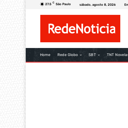
C
27.5
São Paulo
sábado, agosto 8, 2026
En
Home
Rede Globo
SBT
TNT Novela