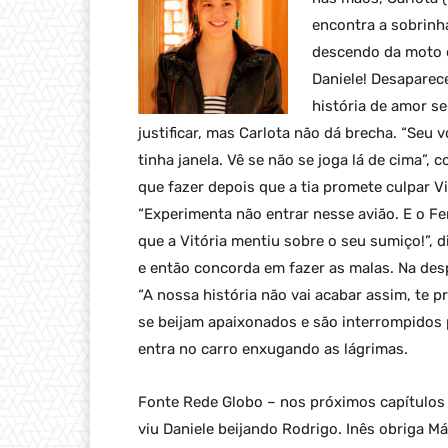
encontra a sobrinh
descendo da moto d
Daniele! Desaparec
história de amor s
justificar, mas Carlota não dá brecha. “Seu 
tinha janela. Vê se não se joga lá de cima”, 
que fazer depois que a tia promete culpar Vi
“Experimenta não entrar nesse avião. E o Fe
que a Vitória mentiu sobre o seu sumiço!”, 
e então concorda em fazer as malas. Na des
“A nossa história não vai acabar assim, te p
se beijam apaixonados e são interrompidos p
entra no carro enxugando as lágrimas.
Fonte Rede Globo – nos próximos capítulos d
viu Daniele beijando Rodrigo. Inês obriga Má