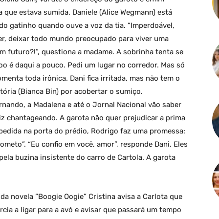
a que estava sumida. Daniele (Alice Wegmann) está
o gatinho quando ouve a voz da tia. “Imperdoável,
er, deixar todo mundo preocupado para viver uma
em futuro?!”, questiona a madame. A sobrinha tenta se
voo é daqui a pouco. Pedi um lugar no corredor. Mas só
comenta toda irônica. Dani fica irritada, mas não tem o
tória (Bianca Bin) por acobertar o sumiço.
rnando, a Madalena e até o Jornal Nacional vão saber
diz chantageando. A garota não quer prejudicar a prima
pedida na porta do prédio, Rodrigo faz uma promessa:
rometo”. “Eu confio em você, amor”, responde Dani. Eles
ela buzina insistente do carro de Cartola. A garota
a novela “Boogie Oogie” Cristina avisa a Carlota que
rcia a ligar para a avó e avisar que passará um tempo