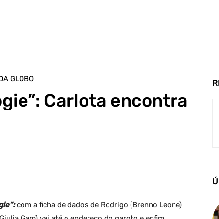
DA GLOBO
R
gie”: Carlota encontra
Ú
ie”:
com a ficha de dados de Rodrigo (Brenno Leone)
Giulia Gam) vai até o endereço do garoto e enfim