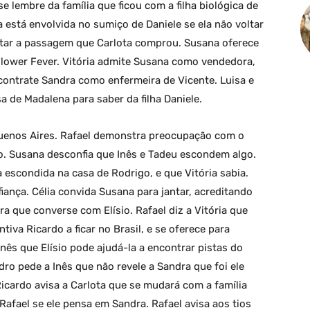
se lembre da família que ficou com a filha biológica de
 está envolvida no sumiço de Daniele se ela não voltar
eitar a passagem que Carlota comprou. Susana oferece
lower Fever. Vitória admite Susana como vendedora,
contrate Sandra como enfermeira de Vicente. Luisa e
 de Madalena para saber da filha Daniele.
Buenos Aires. Rafael demonstra preocupação com o
ão. Susana desconfia que Inês e Tadeu escondem algo.
 escondida na casa de Rodrigo, e que Vitória sabia.
fiança. Célia convida Susana para jantar, acreditando
a que converse com Elísio. Rafael diz a Vitória que
tiva Ricardo a ficar no Brasil, e se oferece para
Inês que Elísio pode ajudá-la a encontrar pistas do
dro pede a Inês que não revele a Sandra que foi ele
icardo avisa a Carlota que se mudará com a família
Rafael se ele pensa em Sandra. Rafael avisa aos tios