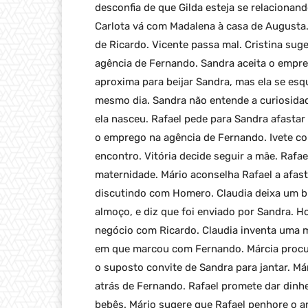
desconfia de que Gilda esteja se relacion
Carlota vá com Madalena à casa de Augusta.
de Ricardo. Vicente passa mal. Cristina sug
agência de Fernando. Sandra aceita o empreg
aproxima para beijar Sandra, mas ela se esq
mesmo dia. Sandra não entende a curiosida
ela nasceu. Rafael pede para Sandra afastar 
o emprego na agência de Fernando. Ivete c
encontro. Vitória decide seguir a mãe. Rafae
maternidade. Mário aconselha Rafael a afast
discutindo com Homero. Claudia deixa um b
almoço, e diz que foi enviado por Sandra. 
negócio com Ricardo. Claudia inventa uma 
em que marcou com Fernando. Márcia procur
o suposto convite de Sandra para jantar. Már
atrás de Fernando. Rafael promete dar dinhe
bebês. Mário sugere que Rafael penhore o an