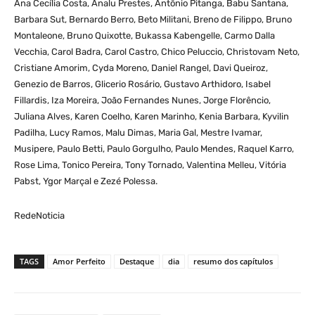
Ana Cecília Costa, Analu Prestes, Antônio Pitanga, Babu Santana,
Barbara Sut, Bernardo Berro, Beto Militani, Breno de Filippo, Bruno
Montaleone, Bruno Quixotte, Bukassa Kabengelle, Carmo Dalla
Vecchia, Carol Badra, Carol Castro, Chico Peluccio, Christovam Neto,
Cristiane Amorim, Cyda Moreno, Daniel Rangel, Davi Queiroz,
Genezio de Barros, Glicerio Rosário, Gustavo Arthidoro, Isabel
Fillardis, Iza Moreira, João Fernandes Nunes, Jorge Florêncio,
Juliana Alves, Karen Coelho, Karen Marinho, Kenia Barbara, Kyvilin
Padilha, Lucy Ramos, Malu Dimas, Maria Gal, Mestre Ivamar,
Musipere, Paulo Betti, Paulo Gorgulho, Paulo Mendes, Raquel Karro,
Rose Lima, Tonico Pereira, Tony Tornado, Valentina Melleu, Vitória
Pabst, Ygor Marçal e Zezé Polessa.
RedeNoticia
TAGS
Amor Perfeito
Destaque
dia
resumo dos capítulos