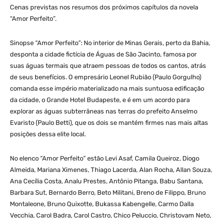
Cenas previstas nos resumos dos próximos capítulos da novela
“Amor Perfeito”.
Sinopse “Amor Perfeito”: No interior de Minas Gerais, perto da Bahia,
desponta a cidade fictícia de Águas de São Jacinto, famosa por
suas águas termais que atraem pessoas de todos os cantos, atrás
de seus benefícios. O empresário Leonel Rubião (Paulo Gorgulho)
comanda esse império materializado na mais suntuosa edificação
da cidade, o Grande Hotel Budapeste, e é em um acordo para
explorar as águas subterrâneas nas terras do prefeito Anselmo
Evaristo (Paulo Betti), que os dois se mantém firmes nas mais altas
posições dessa elite local.
No elenco “Amor Perfeito” estão Levi Asaf, Camila Queiroz, Diogo
Almeida, Mariana Ximenes, Thiago Lacerda, Alan Rocha, Allan Souza,
Ana Cecília Costa, Analu Prestes, Antônio Pitanga, Babu Santana,
Barbara Sut, Bernardo Berro, Beto Militani, Breno de Filippo, Bruno
Montaleone, Bruno Quixotte, Bukassa Kabengelle, Carmo Dalla
Vecchia, Carol Badra, Carol Castro, Chico Peluccio, Christovam Neto,