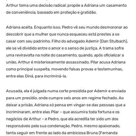
Arthur toma uma decisão radical: propõe a Adriana um casamento
de conveniência, baseado em proteção e gratidão.
Adriana aceita. Enquanto isso, Pedro vê seu mundo desmoronar ao
descobrir que a mulher que nunca esqueceu está prestes a se
casar com seu padrinho. Filho do advogado Ademir (Dan Stulbach),
ele se vê dividido entre o amor e o senso de justiça. A trama sofre
uma reviravolta na noite do casamento, quando, após oficializar a
união, Arthur é misteriosamente assassinado. Pilar acusa Adriana
como principal suspeita, movendo falsas provas e testemunhas,
entre elas Diná, para incriminá-la.
Acusada, ela é julgada numa corte presidida por Ademir e enviada
para um presídio, onde cumpre seis anos em regime fechado. Ao
deixar a prisão, Adriana só pensa em vingar-se das pessoas que a
incriminaram, entre elas Pilar – que assumira toda fortuna e os
negócios de Arthur – e Pedro, que ela acredita ter sido um dos
responsáveis pela sua condenação. Pedro, mesmo apaixonado,
tenta seguir em frente ao lado da ambiciosa Bruna (Fernanda