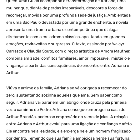
Quem Ama Cuida acompanha a transformação de Adriana, uma
mulher que, diante de perdas irreparáveis, descobre a força de
recomeçar, movida por uma profunda sede de justiça. Ambientada
em uma São Paulo devastada por uma grande enchente, a novela
apresenta uma trama urbana e contemporânea que dialoga
diretamente com o melodrama clássico, apostando em grandes
emoções, reviravoltas e surpresas. O texto, assinado por Walcyr
Carrasco e Claudia Souto, com direção artística de Amora Mautner,
combina amizade, conflitos familiares, amor impossível, mistério e
vingança, a partir das consequências do encontro entre Adriana e
Arthur.
Viúva e arrimo da família, Adriana se vê obrigada a recomeçar do
zero, sustentando sozinha aqueles que ama. Sem saber como
seguir, Adriana vai parar em um abrigo, onde cruza pela primeira
vez o caminho de Pedro. Adriana consegue emprego na casa de
Arthur Brandão, poderoso empresário do ramo de joias. A relação
entre Adriana e Arthur evolui para uma ligação de confiança e afeto.
Ele encontra nela lealdade; ela enxerga nele um homem fragilizado
por dentro. Temendo que sua família ambiciosa herde sua fortuna,