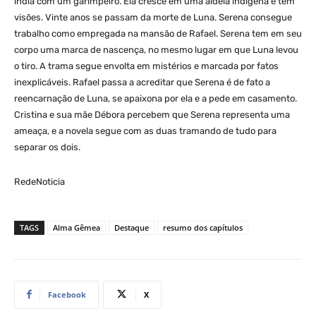
índia com um garimpeiro. Ela cresce em uma aldeia indígena e tem
visões. Vinte anos se passam da morte de Luna. Serena consegue
trabalho como empregada na mansão de Rafael. Serena tem em seu
corpo uma marca de nascença, no mesmo lugar em que Luna levou
o tiro. A trama segue envolta em mistérios e marcada por fatos
inexplicáveis. Rafael passa a acreditar que Serena é de fato a
reencarnação de Luna, se apaixona por ela e a pede em casamento.
Cristina e sua mãe Débora percebem que Serena representa uma
ameaça, e a novela segue com as duas tramando de tudo para
separar os dois.
RedeNoticia
TAGS
Alma Gêmea
Destaque
resumo dos capítulos
Facebook
X