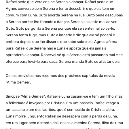
Rafael pede que Vera ensine Serena a dançar. Rafael pede que
Agnes converse com Serena e tente descobrir o que ela tem em
comum com Luna. Guto aborda Serena na rua. Guto pede desculpas
a Serena por ter lhe forçado a dançar. Serena se sente mal ao ver
Guto. Guto pergunta a Serena por que ela se sente mal ao vê-lo.
Serena tenta fugir, mas Guto a impede e diz que ela só poderá ir
embora depois que lhe disser o que sabe sobre ele. Agnes afirma
para Rafael que Serena não é Luna e aposta que ela jamais
aprenderá a dançar. Roberval vê que Serena está passando mal e se
oferece para levá-la para casa. Serena manda Guto se afastar dela.
Cenas previstas nos resumos dos próximos capítulos da novela
“Alma Gêmea”.
Sinopse “Alma Gêmea”: Rafael e Luna casam-se e têm um filho, mas
a felicidade é invejada por Cristina. Em um passeio, Rafael reage a
um assalto e um dos ladrões, que é conhecido de Cristina, atira.
Luna morre. Enquanto Rafael se desespera com a perda de Luna,
em um lugar bem distante dali, nasce a menina Serena, filha de uma