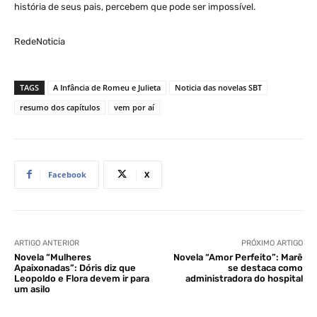
história de seus pais, percebem que pode ser impossível.
RedeNoticia
TAGS
A Infância de Romeu e Julieta
Noticia das novelas SBT
resumo dos capítulos
vem por aí
Facebook
X
ARTIGO ANTERIOR
PRÓXIMO ARTIGO
Novela “Mulheres
Novela “Amor Perfeito”: Marê
Apaixonadas”: Dóris diz que
se destaca como
Leopoldo e Flora devem ir para
administradora do hospital
um asilo