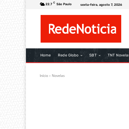
C
22.7
São Paulo
sexta-feira, agosto 7, 2026
Home
Rede Globo
SBT
TNT Novela
Início
Novelas