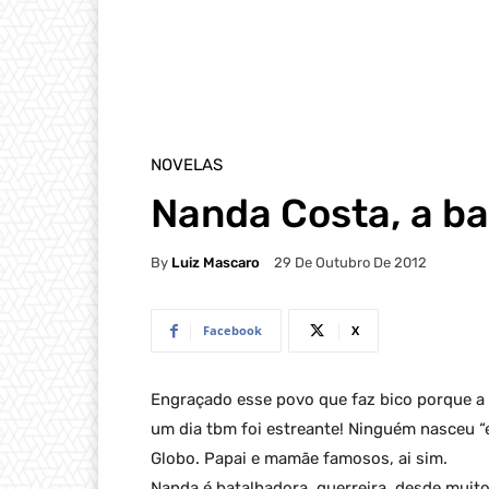
NOVELAS
Nanda Costa, a b
By
Luiz Mascaro
29 De Outubro De 2012
Facebook
X
Engraçado esse povo que faz bico porque a 
um dia tbm foi estreante! Ninguém nasceu “e
Globo. Papai e mamãe famosos, ai sim.
Nanda é batalhadora, guerreira, desde muito 