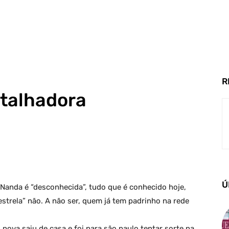
R
atalhadora
Ú
Nanda é “desconhecida”, tudo que é conhecido hoje,
strela” não. A não ser, quem já tem padrinho na rede
nova saiu de casa e foi para são paulo tentar sorte na