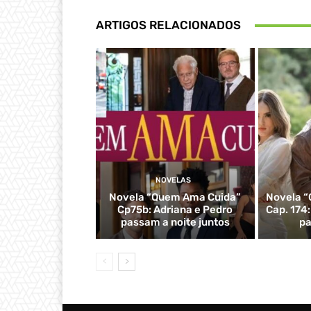
ARTIGOS RELACIONADOS
NOVELAS
Novela “Quem Ama Cuida”
Novela “
Cp75b: Adriana e Pedro
Cap. 174
passam a noite juntos
pa