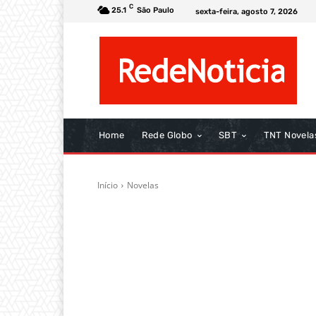
C
25.1
São Paulo
sexta-feira, agosto 7, 2026
Home
Rede Globo
SBT
TNT Novela
Início
Novelas