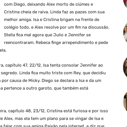
com Diego, deixando Alex morto de ciúmes e
Cristina cheia de raiva. Linda faz as pazes com sua
melhor amiga. Isa e Cristina brigam na frente de
colégio todo, e Alex resolve por um fim na discussão.
Stella fica mal agora que Julio e Jennifer se
reencontraram. Rebeca finge arrependimento e pede
ela.
a, capítulo 47, 22/12, Isa tenta consolar Jennifer ao
egredo. Linda fica muito triste com Rey, que decidiu
 por causa de Micky. Diego se declara a Isa e da um
Isa pertence a outro garoto, que também está
ra, capítulo 48, 23/12, Cristina está furiosa e por isso
 Alex, mas ela tem um plano para se vingar de Isa e
 a falar com sua amiga Paixão pela internet, e diz que