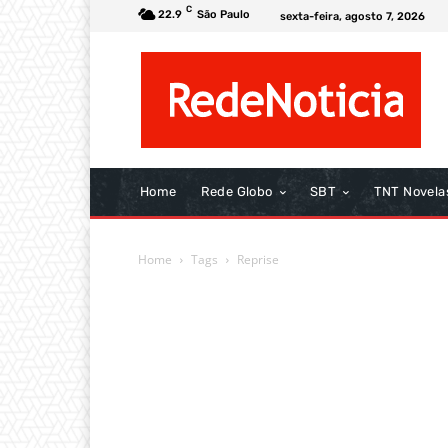
C
22.9
São Paulo
sexta-feira, agosto 7, 2026
Home
Rede Globo
SBT
TNT Novela
Home
Tags
Reprise