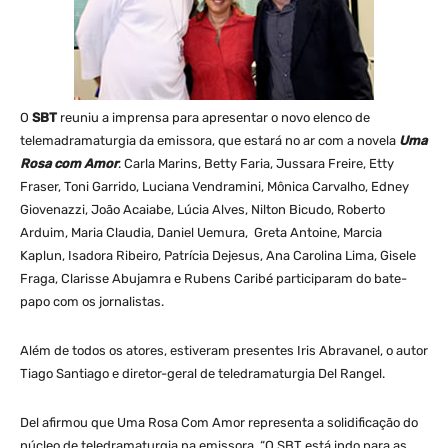
O
SBT
reuniu a imprensa para apresentar o novo elenco de
telemadramaturgia da emissora, que estará no ar com a novela
Uma
Rosa com Amor
. Carla Marins, Betty Faria, Jussara Freire, Etty
Fraser, Toni Garrido, Luciana Vendramini, Mônica Carvalho, Edney
Giovenazzi, João Acaiabe, Lúcia Alves, Nilton Bicudo, Roberto
Arduim, Maria Claudia, Daniel Uemura, Greta Antoine, Marcia
Kaplun, Isadora Ribeiro, Patrícia Dejesus, Ana Carolina Lima, Gisele
Fraga, Clarisse Abujamra e Rubens Caribé participaram do bate-
papo com os jornalistas.
Além de todos os atores, estiveram presentes Iris Abravanel, o autor
Tiago Santiago e diretor-geral de teledramaturgia Del Rangel.
Del afirmou que Uma Rosa Com Amor representa a solidificação do
núcleo de teledramaturgia na emissora. “O SBT está indo para as