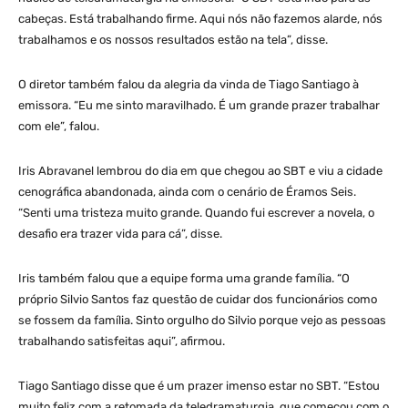
cabeças. Está trabalhando firme. Aqui nós não fazemos alarde, nós
trabalhamos e os nossos resultados estão na tela”, disse.
O diretor também falou da alegria da vinda de Tiago Santiago à
emissora. “Eu me sinto maravilhado. É um grande prazer trabalhar
com ele”, falou.
Iris Abravanel lembrou do dia em que chegou ao SBT e viu a cidade
cenográfica abandonada, ainda com o cenário de Éramos Seis.
“Senti uma tristeza muito grande. Quando fui escrever a novela, o
desafio era trazer vida para cá”, disse.
Iris também falou que a equipe forma uma grande família. “O
próprio Silvio Santos faz questão de cuidar dos funcionários como
se fossem da família. Sinto orgulho do Silvio porque vejo as pessoas
trabalhando satisfeitas aqui”, afirmou.
Tiago Santiago disse que é um prazer imenso estar no SBT. “Estou
muito feliz com a retomada da teledramaturgia, que começou com o