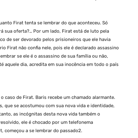
uanto Firat tenta se lembrar do que aconteceu. Só
rá sua oferta?… Por um lado, Firat está de luto pela
isco de ser devorado pelos prisioneiros que ele havia
rio Firat não confia nele, pois ele é declarado assassino
lembrar se ele é o assassino de sua família ou não,
é aquele dia, acredita em sua inocência em todo o país
 o caso de Firat. Baris recebe um chamado alarmante.
is, que se acostumou com sua nova vida e identidade,
tanto, as incógnitas desta nova vida também o
resolvido, ele é chocado por um telefonema
lut, começou a se lembrar do passado2.