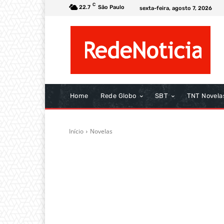
C
22.7
São Paulo
sexta-feira, agosto 7, 2026
Home
Rede Globo
SBT
TNT Novela
Início
Novelas