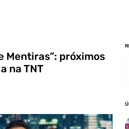
R
e Mentiras”: próximos
la na TNT
Ú