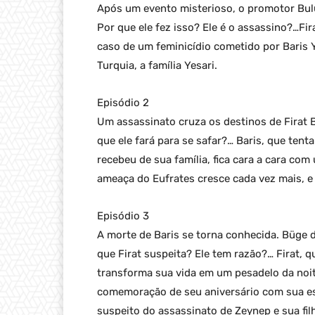
Após um evento misterioso, o promotor Bulu
Por que ele fez isso? Ele é o assassino?…Fi
caso de um feminicídio cometido por Baris Y
Turquia, a família Yesari.
Episódio 2
Um assassinato cruza os destinos de Firat B
que ele fará para se safar?… Baris, que ten
recebeu de sua família, fica cara a cara com 
ameaça do Eufrates cresce cada vez mais, e 
Episódio 3
A morte de Baris se torna conhecida. Büge 
que Firat suspeita? Ele tem razão?… Firat, 
transforma sua vida em um pesadelo da noite
comemoração de seu aniversário com sua esp
suspeito do assassinato de Zeynep e sua fil