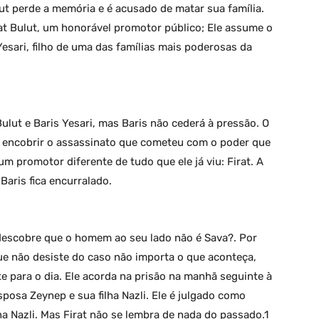
t perde a memória e é acusado de matar sua família.
rat Bulut, um honorável promotor público; Ele assume o
esari, filho de uma das famílias mais poderosas da
ulut e Baris Yesari, mas Baris não cederá à pressão. O
ta encobrir o assassinato que cometeu com o poder que
um promotor diferente de tudo que ele já viu: Firat. A
Baris fica encurralado.
descobre que o homem ao seu lado não é Sava?. Por
que não desiste do caso não importa o que aconteça,
 para o dia. Ele acorda na prisão na manhã seguinte à
osa Zeynep e sua filha Nazli. Ele é julgado como
ha Nazli. Mas Firat não se lembra de nada do passado.1