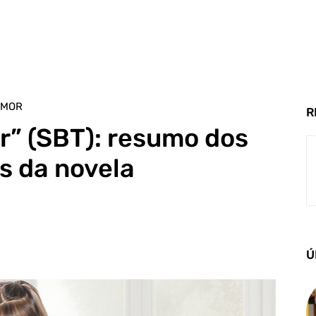
AMOR
R
r” (SBT): resumo dos
s da novela
Ú