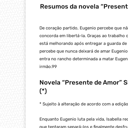
Resumos da novela “Presente 
De coração partido, Eugenio percebe que não
concorda em libertá-la. Graças ao trabalho 
está melhorando após entregar a guarda de I
percebe que nunca deixará de amar Eugenio 
entra no rancho determinada a matar Eugenio
irmão.99
Novela “Presente de Amor” S
(*)
* Sujeito à alteração de acordo com a edição
Enquanto Eugenio luta pela vida, Isabella r
que tentaram separá-los e finalmente desfr