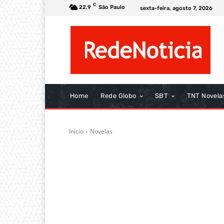
C
22.9
São Paulo
sexta-feira, agosto 7, 2026
Home
Rede Globo
SBT
TNT Novela
Início
Novelas