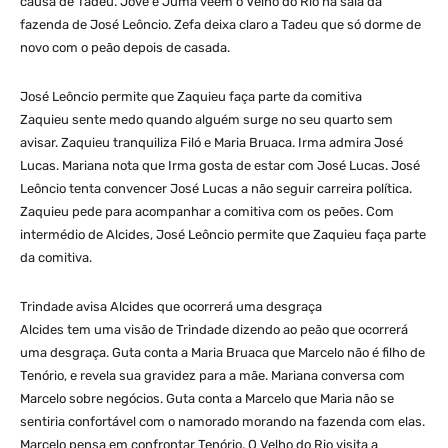
causa de Tadeu. Jove e Juma veem o Velho do Rio na sala da
fazenda de José Leôncio. Zefa deixa claro a Tadeu que só dorme de
novo com o peão depois de casada.
José Leôncio permite que Zaquieu faça parte da comitiva
Zaquieu sente medo quando alguém surge no seu quarto sem
avisar. Zaquieu tranquiliza Filó e Maria Bruaca. Irma admira José
Lucas. Mariana nota que Irma gosta de estar com José Lucas. José
Leôncio tenta convencer José Lucas a não seguir carreira política.
Zaquieu pede para acompanhar a comitiva com os peões. Com
intermédio de Alcides, José Leôncio permite que Zaquieu faça parte
da comitiva.
Trindade avisa Alcides que ocorrerá uma desgraça
Alcides tem uma visão de Trindade dizendo ao peão que ocorrerá
uma desgraça. Guta conta a Maria Bruaca que Marcelo não é filho de
Tenório, e revela sua gravidez para a mãe. Mariana conversa com
Marcelo sobre negócios. Guta conta a Marcelo que Maria não se
sentiria confortável com o namorado morando na fazenda com elas.
Marcelo pensa em confrontar Tenório. O Velho do Rio visita a