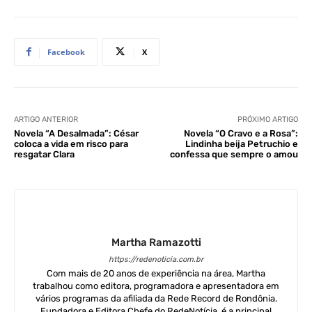
Facebook
X
ARTIGO ANTERIOR
PRÓXIMO ARTIGO
Novela “A Desalmada”: César
Novela “O Cravo e a Rosa”:
coloca a vida em risco para
Lindinha beija Petruchio e
resgatar Clara
confessa que sempre o amou
Martha Ramazotti
https://redenoticia.com.br
Com mais de 20 anos de experiência na área, Martha
trabalhou como editora, programadora e apresentadora em
vários programas da afiliada da Rede Record de Rondônia.
Fundadora e Editora Chefe do RedeNotícia, é a principal