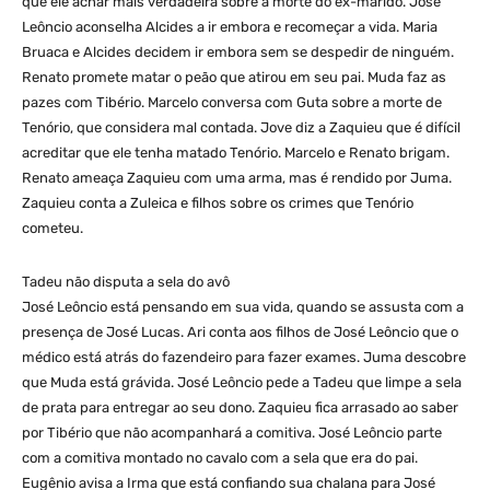
que ele achar mais verdadeira sobre a morte do ex-marido. José
Leôncio aconselha Alcides a ir embora e recomeçar a vida. Maria
Bruaca e Alcides decidem ir embora sem se despedir de ninguém.
Renato promete matar o peão que atirou em seu pai. Muda faz as
pazes com Tibério. Marcelo conversa com Guta sobre a morte de
Tenório, que considera mal contada. Jove diz a Zaquieu que é difícil
acreditar que ele tenha matado Tenório. Marcelo e Renato brigam.
Renato ameaça Zaquieu com uma arma, mas é rendido por Juma.
Zaquieu conta a Zuleica e filhos sobre os crimes que Tenório
cometeu.
Tadeu não disputa a sela do avô
José Leôncio está pensando em sua vida, quando se assusta com a
presença de José Lucas. Ari conta aos filhos de José Leôncio que o
médico está atrás do fazendeiro para fazer exames. Juma descobre
que Muda está grávida. José Leôncio pede a Tadeu que limpe a sela
de prata para entregar ao seu dono. Zaquieu fica arrasado ao saber
por Tibério que não acompanhará a comitiva. José Leôncio parte
com a comitiva montado no cavalo com a sela que era do pai.
Eugênio avisa a Irma que está confiando sua chalana para José