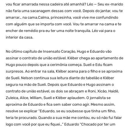
vou ficar amarrada nessa cadeira até amanhã? Léo — Seu ex-marido
não faria uma sacanagem dessas com você. Depois do jantar, vou te
amarrar… na cama.Calma, princesinha, você vive me confundindo
com alguém que se importa com você. Vou te amarrar na cama e te
encher de remédio pra eu ter uma noite tranquila. Léo vai para o
interior da casa.
No último capítulo de Insensato Coração, Hugo e Eduardo vão
assinar o contrato de união estável. Kléber chega ao apartamento de
Hugo pouco depois que a cerimônia começa. Sueli e Edu ficam
surpresos. Ao entrar na sala, Kléber acena para o filho e se aproxima
de Sueli. Nelson continua sua leitura diante do tabelião e Kléber
segura na mão de Sueli. Depois que Eduardo e Hugo assinam o
contrato de união estável, os dois se abraçam e Roni, Xicão, Haidê,
Zuleica, Alice, William, Sueli e Kléber aplaudem. O jornalista se
aproxima de Eduardo e fica sem saber como agir. Mesmo assim,
resolve se explicar “Eduardo, se eu soubesse que tinha um filho,
teria te procurado. Quando a sua mãe me contou, eu só não fui falar
logo com você por que eu fiquei…” Eduardo “Chocado por ter um