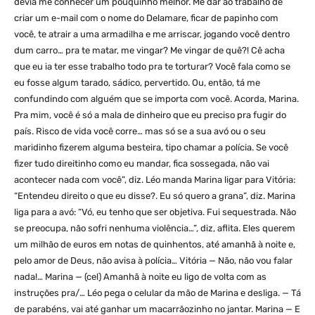
devia me conhecer um pouquinho melhor. Me dar ao trabalho de
criar um e-mail com o nome do Delamare, ficar de papinho com
você, te atrair a uma armadilha e me arriscar, jogando você dentro
dum carro… pra te matar, me vingar? Me vingar de quê?! Cê acha
que eu ia ter esse trabalho todo pra te torturar? Você fala como se
eu fosse algum tarado, sádico, pervertido. Ou, então, tá me
confundindo com alguém que se importa com você. Acorda, Marina.
Pra mim, você é só a mala de dinheiro que eu preciso pra fugir do
país. Risco de vida você corre… mas só se a sua avó ou o seu
maridinho fizerem alguma besteira, tipo chamar a polícia. Se você
fizer tudo direitinho como eu mandar, fica sossegada, não vai
acontecer nada com você”, diz. Léo manda Marina ligar para Vitória:
“Entendeu direito o que eu disse?. Eu só quero a grana”, diz. Marina
liga para a avó: “Vó, eu tenho que ser objetiva. Fui sequestrada. Não
se preocupa, não sofri nenhuma violência…”, diz, aflita. Eles querem
um milhão de euros em notas de quinhentos, até amanhã à noite e,
pelo amor de Deus, não avisa à polícia… Vitória — Não, não vou falar
nada!… Marina — (cel) Amanhã à noite eu ligo de volta com as
instruções pra/… Léo pega o celular da mão de Marina e desliga. — Tá
de parabéns, vai até ganhar um macarrãozinho no jantar. Marina — E