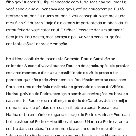
filho gay.” Kléber “Eu fiquei chocado com tudo. Mas não vou mentir,
você sabe o que eu pensava dos gays, até há pouco tempo. Eu tô
tentando mudar. Eu quero mudar. E vou conseguir. Você me ajuda…
meu filho?” Eduardo “Hoje é o dia mais importante da minha vida. Eu
estou feliz de você estar aqui…” Kléber “Posso te dar um abraço?”
Sem jeito, Edu hesita, mas abraça o pai. Ao ver a cena, Hugo fica
contente e Sueli chora de emoção.
No último capítulo de Insensato Coração, Raul e Carol vão se
entender. A executiva vai buscar Raul na delegacia, após ele prestar
esclarecimentos, e diz que a possibilidade de vê-lo preso a fez
perceber que não pode viver sem ele. Raul finalmente se casa com
Carol em uma cerimônia realizada no gramado da casa de Vitória.
Marina, grávida de Pedro, começa a sentir as contrações na hora do
casamento. Raul coloca a aliança no dedo de Carol, os dois se beijam
e uma chuva de pétalas de rosas cai sobre o casal. Nessa hora,
Marina entra em pânico e agarra o braço de Pedro. Marina – Pedro… a
bolsa estourou! Pedro – Meu filho vai nascer! Marina e Pedro viram o
centro das atenções. Todo mundo fala ao mesmo tempo até que
Vitória pede a Pedro que chame o motorista para levar Marina até o