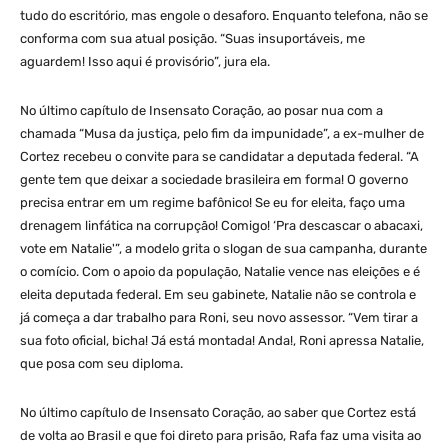
tudo do escritório, mas engole o desaforo. Enquanto telefona, não se
conforma com sua atual posição. “Suas insuportáveis, me
aguardem! Isso aqui é provisório”, jura ela.
No último capítulo de Insensato Coração, ao posar nua com a
chamada “Musa da justiça, pelo fim da impunidade”, a ex-mulher de
Cortez recebeu o convite para se candidatar a deputada federal. “A
gente tem que deixar a sociedade brasileira em forma! O governo
precisa entrar em um regime bafônico! Se eu for eleita, faço uma
drenagem linfática na corrupção! Comigo! ‘Pra descascar o abacaxi,
vote em Natalie'”, a modelo grita o slogan de sua campanha, durante
o comício. Com o apoio da população, Natalie vence nas eleições e é
eleita deputada federal. Em seu gabinete, Natalie não se controla e
já começa a dar trabalho para Roni, seu novo assessor. “Vem tirar a
sua foto oficial, bicha! Já está montada! Anda!, Roni apressa Natalie,
que posa com seu diploma.
No último capítulo de Insensato Coração, ao saber que Cortez está
de volta ao Brasil e que foi direto para prisão, Rafa faz uma visita ao