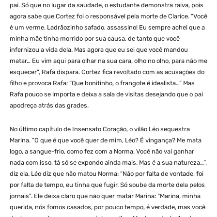
pai. Só que no lugar da saudade, o estudante demonstra raiva, pois
agora sabe que Cortez foi o responsável pela morte de Clarice. “Você
é um verme. Ladrãozinho safado, assassino! Eu sempre achei que a
minha mãe tinha morrido por sua causa, de tanto que você
infernizou a vida dela. Mas agora que eu sei que você mandou
matar… Eu vim aqui para olhar na sua cara, olho no olho, para não me
esquecer”, Rafa dispara. Cortez fica revoltado com as acusações do
filho e provoca Rafa: “Que bonitinho, o frangote é idealista…” Mas
Rafa pouco se importa e deixa a sala de visitas desejando que o pai
apodreça atrás das grades.
No último capítulo de Insensato Coração, o vilão Léo sequestra
Marina. “O que é que você quer de mim, Léo? É vingança? Me mata
logo, a sangue-frio, como fez com a Norma. Você não vai ganhar
nada com isso, tá só se expondo ainda mais. Mas é a sua natureza…”,
diz ela. Léo diz que não matou Norma: “Não por falta de vontade, foi
por falta de tempo, eu tinha que fugir. Só soube da morte dela pelos
jornais”. Ele deixa claro que não quer matar Marina: “Marina, minha
querida, nós fomos casados, por pouco tempo, é verdade, mas você