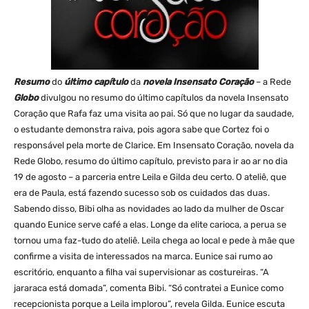
Resumo
do
último capítulo
da
novela Insensato Coração
– a Rede
Globo
divulgou no resumo do último capítulos da novela Insensato
Coração que Rafa faz uma visita ao pai. Só que no lugar da saudade,
o estudante demonstra raiva, pois agora sabe que Cortez foi o
responsável pela morte de Clarice. Em Insensato Coração, novela da
Rede Globo, resumo do último capítulo, previsto para ir ao ar no dia
19 de agosto – a parceria entre Leila e Gilda deu certo. O ateliê, que
era de Paula, está fazendo sucesso sob os cuidados das duas.
Sabendo disso, Bibi olha as novidades ao lado da mulher de Oscar
quando Eunice serve café a elas. Longe da elite carioca, a perua se
tornou uma faz-tudo do ateliê. Leila chega ao local e pede à mãe que
confirme a visita de interessados na marca. Eunice sai rumo ao
escritório, enquanto a filha vai supervisionar as costureiras. “A
jararaca está domada”, comenta Bibi. “Só contratei a Eunice como
recepcionista porque a Leila implorou”, revela Gilda. Eunice escuta