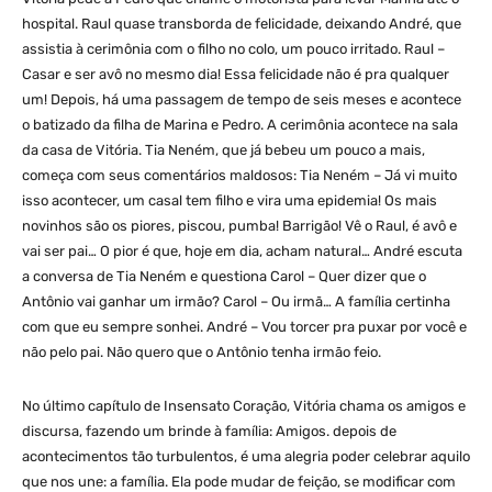
hospital. Raul quase transborda de felicidade, deixando André, que
assistia à cerimônia com o filho no colo, um pouco irritado. Raul –
Casar e ser avô no mesmo dia! Essa felicidade não é pra qualquer
um! Depois, há uma passagem de tempo de seis meses e acontece
o batizado da filha de Marina e Pedro. A cerimônia acontece na sala
da casa de Vitória. Tia Neném, que já bebeu um pouco a mais,
começa com seus comentários maldosos: Tia Neném – Já vi muito
isso acontecer, um casal tem filho e vira uma epidemia! Os mais
novinhos são os piores, piscou, pumba! Barrigão! Vê o Raul, é avô e
vai ser pai… O pior é que, hoje em dia, acham natural… André escuta
a conversa de Tia Neném e questiona Carol – Quer dizer que o
Antônio vai ganhar um irmão? Carol – Ou irmã… A família certinha
com que eu sempre sonhei. André – Vou torcer pra puxar por você e
não pelo pai. Não quero que o Antônio tenha irmão feio.
No último capítulo de Insensato Coração, Vitória chama os amigos e
discursa, fazendo um brinde à família: Amigos. depois de
acontecimentos tão turbulentos, é uma alegria poder celebrar aquilo
que nos une: a família. Ela pode mudar de feição, se modificar com