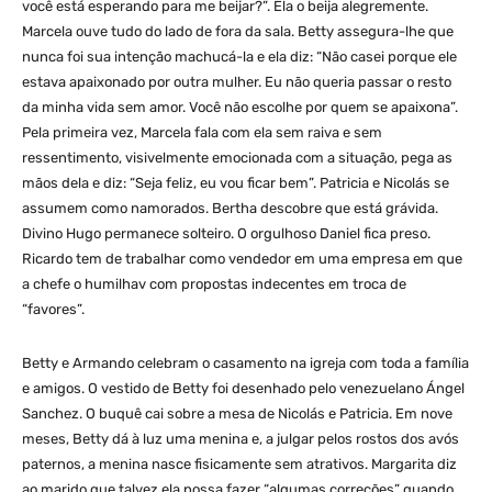
você está esperando para me beijar?”. Ela o beija alegremente.
Marcela ouve tudo do lado de fora da sala. Betty assegura-lhe que
nunca foi sua intenção machucá-la e ela diz: “Não casei porque ele
estava apaixonado por outra mulher. Eu não queria passar o resto
da minha vida sem amor. Você não escolhe por quem se apaixona”.
Pela primeira vez, Marcela fala com ela sem raiva e sem
ressentimento, visivelmente emocionada com a situação, pega as
mãos dela e diz: “Seja feliz, eu vou ficar bem”. Patricia e Nicolás se
assumem como namorados. Bertha descobre que está grávida.
Divino Hugo permanece solteiro. O orgulhoso Daniel fica preso.
Ricardo tem de trabalhar como vendedor em uma empresa em que
a chefe o humilhav com propostas indecentes em troca de
“favores”.
Betty e Armando celebram o casamento na igreja com toda a família
e amigos. O vestido de Betty foi desenhado pelo venezuelano Ángel
Sanchez. O buquê cai sobre a mesa de Nicolás e Patricia. Em nove
meses, Betty dá à luz uma menina e, a julgar pelos rostos dos avós
paternos, a menina nasce fisicamente sem atrativos. Margarita diz
ao marido que talvez ela possa fazer “algumas correções” quando