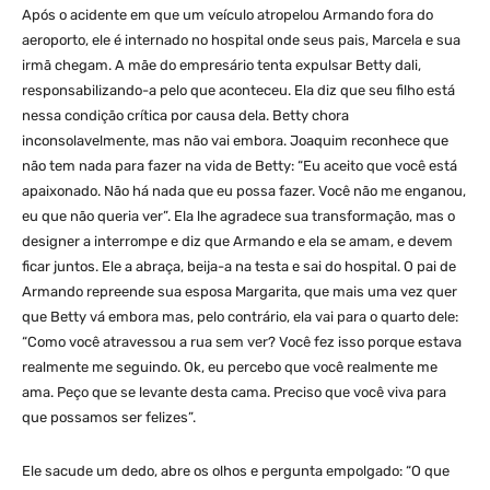
Após o acidente em que um veículo atropelou Armando fora do
aeroporto, ele é internado no hospital onde seus pais, Marcela e sua
irmã chegam. A mãe do empresário tenta expulsar Betty dali,
responsabilizando-a pelo que aconteceu. Ela diz que seu filho está
nessa condição crítica por causa dela. Betty chora
inconsolavelmente, mas não vai embora. Joaquim reconhece que
não tem nada para fazer na vida de Betty: “Eu aceito que você está
apaixonado. Não há nada que eu possa fazer. Você não me enganou,
eu que não queria ver”. Ela lhe agradece sua transformação, mas o
designer a interrompe e diz que Armando e ela se amam, e devem
ficar juntos. Ele a abraça, beija-a na testa e sai do hospital. O pai de
Armando repreende sua esposa Margarita, que mais uma vez quer
que Betty vá embora mas, pelo contrário, ela vai para o quarto dele:
“Como você atravessou a rua sem ver? Você fez isso porque estava
realmente me seguindo. Ok, eu percebo que você realmente me
ama. Peço que se levante desta cama. Preciso que você viva para
que possamos ser felizes”.
Ele sacude um dedo, abre os olhos e pergunta empolgado: “O que