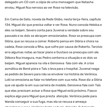
delegado um CD com a cópia de uma mensagem que Natasha
enviou. Miguel fica nervoso ao ver Rose na televisão.
Em Cama de Gato, novela da Rede Globo, nesta terça-feira, capítulo
134, Miguel diz que precisa voltar e ver Rose. Nuno consola Heloísa e
eles se beijam. Severo conta para Juvenal a verdade sobre seu
passado e os dois se abraçam emocionados. Rose se preocupa com
Glória, que se recusa a comer. Roberto pensa em Glória e chora na
cadeia. Rose consola a filha, que sofre por causa de Roberto. Tarcísio
erra algumas notas ao tocar piano e Gustavo se preocupa com ele.
Débora fica insegura, mas Pedro contorna a situação e os dois se
beijam. Miguel aparece na vila e Genoveva fala com ele. A crise
asmática de Bené piora e Taís o leva para o hospital. Juvenal reage
ao pedido de Severo para não se envolver na história de Verônica.
Loló se emociona ao falar no telefone com sua neta. Rose diz a Glória
que vai ajudá-la em sua carreira de modelo. Genoveva fala com Taís
que elas precisam avisar a Rose que Miguel está próximo. Fiasco
explica algo para Miguel que presta atenção. Verônica pede para
Wanda conseguir a sua fuga, mas ela se recusa e ameaça