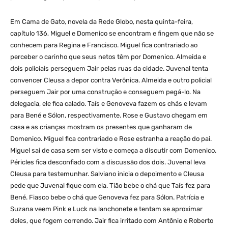
Em Cama de Gato, novela da Rede Globo, nesta quinta-feira,
capítulo 136, Miguel e Domenico se encontram e fingem que não se
conhecem para Regina e Francisco. Miguel fica contrariado ao
perceber o carinho que seus netos têm por Domenico. Almeida e
dois policiais perseguem Jair pelas ruas da cidade. Juvenal tenta
convencer Cleusa a depor contra Verônica. Almeida e outro policial
perseguem Jair por uma construção e conseguem pegá-lo. Na
delegacia, ele fica calado. Taís e Genoveva fazem os chás e levam
para Bené e Sólon, respectivamente. Rose e Gustavo chegam em
casa e as crianças mostram os presentes que ganharam de
Domenico. Miguel fica contrariado e Rose estranha a reação do pai.
Miguel sai de casa sem ser visto e começa a discutir com Domenico.
Péricles fica desconfiado com a discussão dos dois. Juvenal leva
Cleusa para testemunhar. Salviano inicia o depoimento e Cleusa
pede que Juvenal fique com ela. Tião bebe o chá que Taís fez para
Bené. Fiasco bebe o chá que Genoveva fez para Sólon. Patrícia e
Suzana veem Pink e Luck na lanchonete e tentam se aproximar
deles, que fogem correndo. Jair fica irritado com Antônio e Roberto