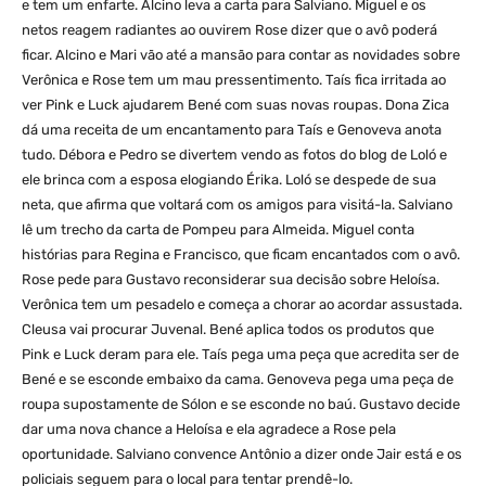
e tem um enfarte. Alcino leva a carta para Salviano. Miguel e os
netos reagem radiantes ao ouvirem Rose dizer que o avô poderá
ficar. Alcino e Mari vão até a mansão para contar as novidades sobre
Verônica e Rose tem um mau pressentimento. Taís fica irritada ao
ver Pink e Luck ajudarem Bené com suas novas roupas. Dona Zica
dá uma receita de um encantamento para Taís e Genoveva anota
tudo. Débora e Pedro se divertem vendo as fotos do blog de Loló e
ele brinca com a esposa elogiando Érika. Loló se despede de sua
neta, que afirma que voltará com os amigos para visitá-la. Salviano
lê um trecho da carta de Pompeu para Almeida. Miguel conta
histórias para Regina e Francisco, que ficam encantados com o avô.
Rose pede para Gustavo reconsiderar sua decisão sobre Heloísa.
Verônica tem um pesadelo e começa a chorar ao acordar assustada.
Cleusa vai procurar Juvenal. Bené aplica todos os produtos que
Pink e Luck deram para ele. Taís pega uma peça que acredita ser de
Bené e se esconde embaixo da cama. Genoveva pega uma peça de
roupa supostamente de Sólon e se esconde no baú. Gustavo decide
dar uma nova chance a Heloísa e ela agradece a Rose pela
oportunidade. Salviano convence Antônio a dizer onde Jair está e os
policiais seguem para o local para tentar prendê-lo.