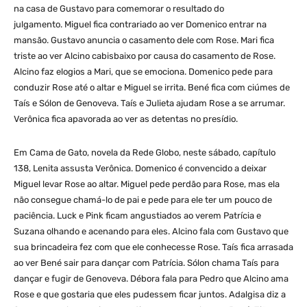
na casa de Gustavo para comemorar o resultado do
julgamento. Miguel fica contrariado ao ver Domenico entrar na
mansão. Gustavo anuncia o casamento dele com Rose. Mari fica
triste ao ver Alcino cabisbaixo por causa do casamento de Rose.
Alcino faz elogios a Mari, que se emociona. Domenico pede para
conduzir Rose até o altar e Miguel se irrita. Bené fica com ciúmes de
Taís e Sólon de Genoveva. Taís e Julieta ajudam Rose a se arrumar.
Verônica fica apavorada ao ver as detentas no presídio.
Em Cama de Gato, novela da Rede Globo, neste sábado, capítulo
138, Lenita assusta Verônica. Domenico é convencido a deixar
Miguel levar Rose ao altar. Miguel pede perdão para Rose, mas ela
não consegue chamá-lo de pai e pede para ele ter um pouco de
paciência. Luck e Pink ficam angustiados ao verem Patrícia e
Suzana olhando e acenando para eles. Alcino fala com Gustavo que
sua brincadeira fez com que ele conhecesse Rose. Taís fica arrasada
ao ver Bené sair para dançar com Patrícia. Sólon chama Taís para
dançar e fugir de Genoveva. Débora fala para Pedro que Alcino ama
Rose e que gostaria que eles pudessem ficar juntos. Adalgisa diz a