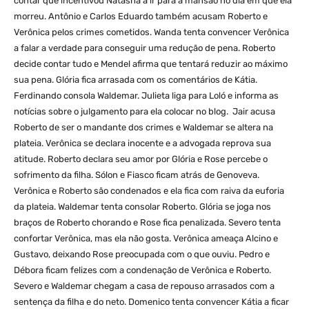
contar que incentivou Natasha a ir para a mansão no dia em que ela
morreu. Antônio e Carlos Eduardo também acusam Roberto e
Verônica pelos crimes cometidos. Wanda tenta convencer Verônica
a falar a verdade para conseguir uma redução de pena. Roberto
decide contar tudo e Mendel afirma que tentará reduzir ao máximo
sua pena. Glória fica arrasada com os comentários de Kátia.
Ferdinando consola Waldemar. Julieta liga para Loló e informa as
notícias sobre o julgamento para ela colocar no blog. Jair acusa
Roberto de ser o mandante dos crimes e Waldemar se altera na
plateia. Verônica se declara inocente e a advogada reprova sua
atitude. Roberto declara seu amor por Glória e Rose percebe o
sofrimento da filha. Sólon e Fiasco ficam atrás de Genoveva.
Verônica e Roberto são condenados e ela fica com raiva da euforia
da plateia. Waldemar tenta consolar Roberto. Glória se joga nos
braços de Roberto chorando e Rose fica penalizada. Severo tenta
confortar Verônica, mas ela não gosta. Verônica ameaça Alcino e
Gustavo, deixando Rose preocupada com o que ouviu. Pedro e
Débora ficam felizes com a condenação de Verônica e Roberto.
Severo e Waldemar chegam a casa de repouso arrasados com a
sentença da filha e do neto. Domenico tenta convencer Kátia a ficar