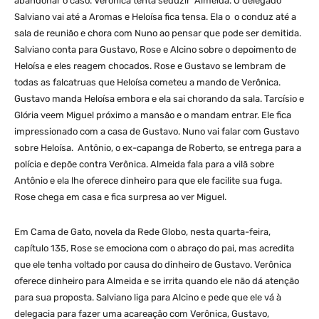
abandonar o caso. Verônica tenta seduzir Almeida. O delegado
Salviano vai até a Aromas e Heloísa fica tensa. Ela o o conduz até a
sala de reunião e chora com Nuno ao pensar que pode ser demitida.
Salviano conta para Gustavo, Rose e Alcino sobre o depoimento de
Heloísa e eles reagem chocados. Rose e Gustavo se lembram de
todas as falcatruas que Heloísa cometeu a mando de Verônica.
Gustavo manda Heloísa embora e ela sai chorando da sala. Tarcísio e
Glória veem Miguel próximo a mansão e o mandam entrar. Ele fica
impressionado com a casa de Gustavo. Nuno vai falar com Gustavo
sobre Heloísa. Antônio, o ex-capanga de Roberto, se entrega para a
polícia e depõe contra Verônica. Almeida fala para a vilã sobre
Antônio e ela lhe oferece dinheiro para que ele facilite sua fuga.
Rose chega em casa e fica surpresa ao ver Miguel.
Em Cama de Gato, novela da Rede Globo, nesta quarta-feira,
capítulo 135, Rose se emociona com o abraço do pai, mas acredita
que ele tenha voltado por causa do dinheiro de Gustavo. Verônica
oferece dinheiro para Almeida e se irrita quando ele não dá atenção
para sua proposta. Salviano liga para Alcino e pede que ele vá à
delegacia para fazer uma acareação com Verônica, Gustavo,