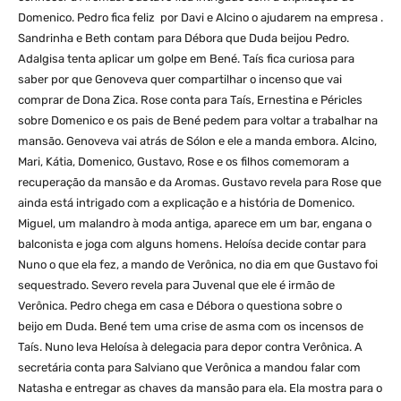
Domenico. Pedro fica feliz por Davi e Alcino o ajudarem na empresa .
Sandrinha e Beth contam para Débora que Duda beijou Pedro.
Adalgisa tenta aplicar um golpe em Bené. Taís fica curiosa para
saber por que Genoveva quer compartilhar o incenso que vai
comprar de Dona Zica. Rose conta para Taís, Ernestina e Péricles
sobre Domenico e os pais de Bené pedem para voltar a trabalhar na
mansão. Genoveva vai atrás de Sólon e ele a manda embora. Alcino,
Mari, Kátia, Domenico, Gustavo, Rose e os filhos comemoram a
recuperação da mansão e da Aromas. Gustavo revela para Rose que
ainda está intrigado com a explicação e a história de Domenico.
Miguel, um malandro à moda antiga, aparece em um bar, engana o
balconista e joga com alguns homens. Heloísa decide contar para
Nuno o que ela fez, a mando de Verônica, no dia em que Gustavo foi
sequestrado. Severo revela para Juvenal que ele é irmão de
Verônica. Pedro chega em casa e Débora o questiona sobre o
beijo em Duda. Bené tem uma crise de asma com os incensos de
Taís. Nuno leva Heloísa à delegacia para depor contra Verônica. A
secretária conta para Salviano que Verônica a mandou falar com
Natasha e entregar as chaves da mansão para ela. Ela mostra para o