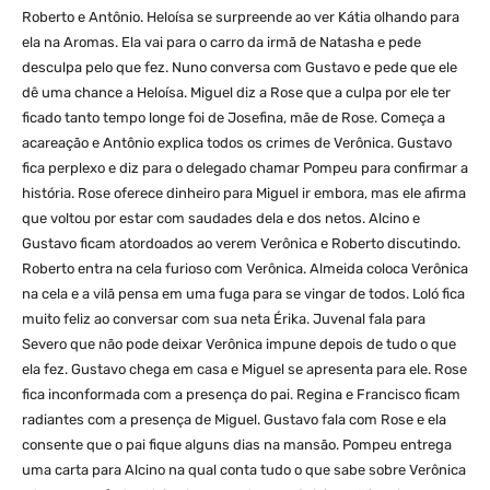
Roberto e Antônio. Heloísa se surpreende ao ver Kátia olhando para
ela na Aromas. Ela vai para o carro da irmã de Natasha e pede
desculpa pelo que fez. Nuno conversa com Gustavo e pede que ele
dê uma chance a Heloísa. Miguel diz a Rose que a culpa por ele ter
ficado tanto tempo longe foi de Josefina, mãe de Rose. Começa a
acareação e Antônio explica todos os crimes de Verônica. Gustavo
fica perplexo e diz para o delegado chamar Pompeu para confirmar a
história. Rose oferece dinheiro para Miguel ir embora, mas ele afirma
que voltou por estar com saudades dela e dos netos. Alcino e
Gustavo ficam atordoados ao verem Verônica e Roberto discutindo.
Roberto entra na cela furioso com Verônica. Almeida coloca Verônica
na cela e a vilã pensa em uma fuga para se vingar de todos. Loló fica
muito feliz ao conversar com sua neta Érika. Juvenal fala para
Severo que não pode deixar Verônica impune depois de tudo o que
ela fez. Gustavo chega em casa e Miguel se apresenta para ele. Rose
fica inconformada com a presença do pai. Regina e Francisco ficam
radiantes com a presença de Miguel. Gustavo fala com Rose e ela
consente que o pai fique alguns dias na mansão. Pompeu entrega
uma carta para Alcino na qual conta tudo o que sabe sobre Verônica