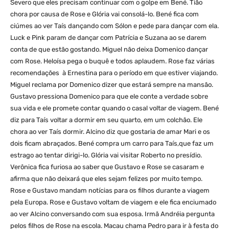
Severo que eles precisam continuar com o golpe em Bené. Tião
chora por causa de Rose e Glória vai consolá-lo. Bené fica com
ciúmes ao ver Taís dançando com Sólon e pede para dançar com ela.
Luck e Pink param de dançar com Patrícia e Suzana ao se darem
conta de que estão gostando. Miguel não deixa Domenico dançar
com Rose. Heloísa pega o buquê e todos aplaudem. Rose faz várias
recomendações à Ernestina para o período em que estiver viajando.
Miguel reclama por Domenico dizer que estará sempre na mansão.
Gustavo pressiona Domenico para que ele conte a verdade sobre
sua vida e ele promete contar quando o casal voltar de viagem. Bené
diz para Taís voltar a dormir em seu quarto, em um colchão. Ele
chora ao ver Taís dormir. Alcino diz que gostaria de amar Mari e os
dois ficam abraçados. Bené compra um carro para Taís,que faz um
estrago ao tentar dirigi-lo. Glória vai visitar Roberto no presídio.
Verônica fica furiosa ao saber que Gustavo e Rose se casaram e
afirma que não deixará que eles sejam felizes por muito tempo.
Rose e Gustavo mandam notícias para os filhos durante a viagem
pela Europa. Rose e Gustavo voltam de viagem e ele fica enciumado
ao ver Alcino conversando com sua esposa. Irmã Andréia pergunta
pelos filhos de Rose na escola. Macau chama Pedro para ir à festa do