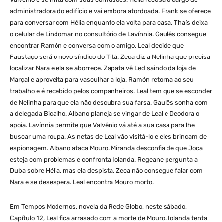
administradora do edifício e vai embora atordoada. Frank se oferece
para conversar com Hélia enquanto ela volta para casa. Thaís deixa
o celular de Lindomar no consultório de Lavínnia. Gaulês consegue
encontrar Ramón e conversa com o amigo. Leal decide que
Faustaço será o novo síndico do Titã. Zeca diz a Nelinha que precisa
localizar Nara e ela se aborrece. Zapata vê Led saindo da loja de
Marçal e aproveita para vasculhar a loja. Ramón retorna ao seu
trabalho e é recebido pelos companheiros. Leal tem que se esconder
de Nelinha para que ela não descubra sua farsa. Gaulês sonha com
a delegada Bicalho. Albano planeja se vingar de Leal e Deodora o
apoia. Lavínnia permite que Valvênio vá até a sua casa para lhe
buscar uma roupa. As netas de Leal vão visitá-lo e eles brincam de
espionagem. Albano ataca Mouro. Miranda desconfia de que Joca
esteja com problemas e confronta Iolanda. Regeane pergunta a
Duba sobre Hélia, mas ela despista. Zeca não consegue falar com
Nara e se desespera. Leal encontra Mouro morto.
Em Tempos Modernos, novela da Rede Globo, neste sábado,
Capítulo 12, Leal fica arrasado com a morte de Mouro. Iolanda tenta