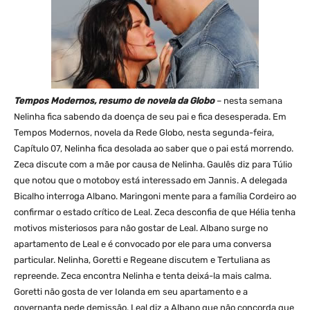
Tempos Modernos, resumo de novela da Globo
– nesta semana
Nelinha fica sabendo da doença de seu pai e fica desesperada. Em
Tempos Modernos, novela da Rede Globo, nesta segunda-feira,
Capítulo 07, Nelinha fica desolada ao saber que o pai está morrendo.
Zeca discute com a mãe por causa de Nelinha. Gaulês diz para Túlio
que notou que o motoboy está interessado em Jannis. A delegada
Bicalho interroga Albano. Maringoni mente para a família Cordeiro ao
confirmar o estado crítico de Leal. Zeca desconfia de que Hélia tenha
motivos misteriosos para não gostar de Leal. Albano surge no
apartamento de Leal e é convocado por ele para uma conversa
particular. Nelinha, Goretti e Regeane discutem e Tertuliana as
repreende. Zeca encontra Nelinha e tenta deixá-la mais calma.
Goretti não gosta de ver Iolanda em seu apartamento e a
governanta pede demissão. Leal diz a Albano que não concorda que