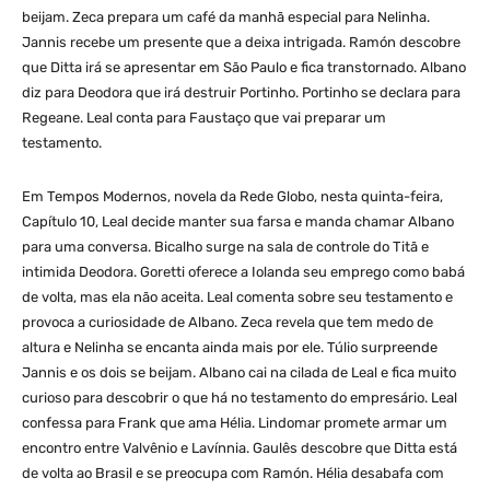
beijam. Zeca prepara um café da manhã especial para Nelinha.
Jannis recebe um presente que a deixa intrigada. Ramón descobre
que Ditta irá se apresentar em São Paulo e fica transtornado. Albano
diz para Deodora que irá destruir Portinho. Portinho se declara para
Regeane. Leal conta para Faustaço que vai preparar um
testamento.
Em Tempos Modernos, novela da Rede Globo, nesta quinta-feira,
Capítulo 10, Leal decide manter sua farsa e manda chamar Albano
para uma conversa. Bicalho surge na sala de controle do Titã e
intimida Deodora. Goretti oferece a Iolanda seu emprego como babá
de volta, mas ela não aceita. Leal comenta sobre seu testamento e
provoca a curiosidade de Albano. Zeca revela que tem medo de
altura e Nelinha se encanta ainda mais por ele. Túlio surpreende
Jannis e os dois se beijam. Albano cai na cilada de Leal e fica muito
curioso para descobrir o que há no testamento do empresário. Leal
confessa para Frank que ama Hélia. Lindomar promete armar um
encontro entre Valvênio e Lavínnia. Gaulês descobre que Ditta está
de volta ao Brasil e se preocupa com Ramón. Hélia desabafa com