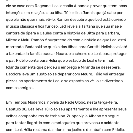
ele se case com Regeane. Leal desafia Albano a provar que tem boas
intenções em relação a sua filha. Túlio diz a Jannis que já sabe por
que ela não quer mais vê-lo. Ramón descobre que Led está ouvindo
música clássica e fica furioso. Led revela a Tartana que sua mãe é
cantora de ópera e Gaulês conta a história de Ditta para Bárbara,
Milena e Malu. Ramón é surpreendido com a notícia de que Leal está
morrendo. Bodanski se queixa das filhas para Goretti. Nelinha vai até
a fazenda da família buscar Mouro, o cachorro de Leal, para proteger
o pai. Fidélio conta para Hélia que o estado de Leal é terminal.
Iolanda comenta que perdeu o emprego e Miranda se desespera.
Deodora leva um susto ao se deparar com Mouro. Túlio vai entregar
pizzas no apartamento de Leal e se espanta ao vê-lo se divertindo
com os amigos.
Em Tempos Modernos, novela da Rede Globo, nesta terça-feira,
Capítulo 08, Leal leva Túlio ao seu apartamento e lhe apresenta seus
velhos companheiros de trabalho. Zuppo vigia Albano e o segue
para tentar flagrá-lo com o motoqueiro que provocou o acidente
com Leal. Hélia reclama das dores no joelho e desabafa com Fidélio.