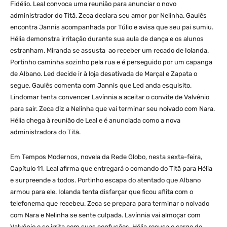
Fidélio. Leal convoca uma reunião para anunciar o novo
administrador do Titã. Zeca declara seu amor por Nelinha. Gaulês
encontra Jannis acompanhada por Túlio e avisa que seu pai sumiu.
Hélia demonstra irritação durante sua aula de dança e os alunos
estranham. Miranda se assusta ao receber um recado de Iolanda.
Portinho caminha sozinho pela rua e é perseguido por um capanga
de Albano. Led decide ir à loja desativada de Marçal e Zapata o
segue. Gaulês comenta com Jannis que Led anda esquisito.
Lindomar tenta convencer Lavínnia a aceitar o convite de Valvênio
para sair. Zeca diz a Nelinha que vai terminar seu noivado com Nara.
Hélia chega à reunião de Leal e é anunciada como a nova
administradora do Titã.
Em Tempos Modernos, novela da Rede Globo, nesta sexta-feira,
Capítulo 11, Leal afirma que entregará o comando do Titã para Hélia
e surpreende a todos. Portinho escapa do atentado que Albano
armou para ele. Iolanda tenta disfarçar que ficou aflita com o
telefonema que recebeu. Zeca se prepara para terminar o noivado
com Nara e Nelinha se sente culpada. Lavínnia vai almoçar com
Valvênio e se irrita com suas confusões. Hélia recusa o cargo de