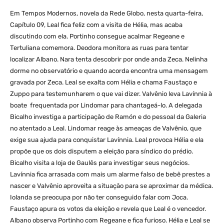
Em Tempos Modernos, novela da Rede Globo, nesta quarta-feira,
Capítulo 09, Leal fica feliz com a visita de Hélia, mas acaba
discutindo com ela. Portinho consegue acalmar Regeane e
Tertuliana comemora. Deodora monitora as ruas para tentar
localizar Albano. Nara tenta descobrir por onde anda Zeca. Nelinha
dorme no observatório e quando acorda encontra uma mensagem
gravada por Zeca. Leal se exalta com Hélia e chama Faustaço e
Zuppo para testemunharem o que vai dizer. Valvênio leva Lavínnia à
boate frequentada por Lindomar para chantageá-lo. A delegada
Bicalho investiga a participação de Ramón e do pessoal da Galeria
no atentado a Leal. Lindomar reage às ameaças de Valvênio, que
exige sua ajuda para conquistar Lavínnia. Leal provoca Hélia e ela
propõe que os dois disputem a eleição para síndico do prédio.
Bicalho visita a loja de Gaulês para investigar seus negócios.
Lavínnia fica arrasada com mais um alarme falso de bebê prestes a
nascer e Valvênio aproveita a situação para se aproximar da médica.
Iolanda se preocupa por não ter conseguido falar com Joca.
Faustaço apura os votos da eleição e revela que Leal é o vencedor.
Albano observa Portinho com Regeane e fica furioso. Hélia e Leal se