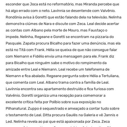
esconder que Joca está no reformatório, mas Miranda percebe que
há algo errado com o neto. Lavínnia se desentende com Valvênio.
Rondônia avisa à Goretti que estão falando dela na televisão. Nelinha
demonstra ciúmes de Nara e discute com Zeca. Leal decide acertar
as contas com Albano pela morte de Mouro, mas Faustaço o
impede. Nelinha, Regeane e Goretti se encontram na pizzaria do
Pasquale. Zapata procura Bicalho para fazer uma denúncia, mas ela
está no Titã com Frank. Hélia se queixa de que não consegue falar
com Niemann e Fidélio envia uma mensagem para ele. Frank diz
para Bicalho que ninguém sabe o motivo do rompimento da
amizade entre Leal e Niemann. Leal recebe um telefonema de
Niemann e fica abalado. Regeane pergunta sobre Hélia a Tertuliana,
que comenta com Leal. Albano trama contra a família de Leal.
Lavínnia encontra seu apartamento destruído e fica furiosa com
Valvênio. Goretti organiza uma recepção para comemorar a
excelente crítica feita por Políbio sobre sua exposição no
Pilhanatural. Zuppo é sequestrado e ameaçado a contar tudo sobre
o testamento de Leal. Ditta procura Gaulês na Galeria e vê Jannis e
Led. Nelinha revela ao pai que está apaixonada por Zeca. Zeca