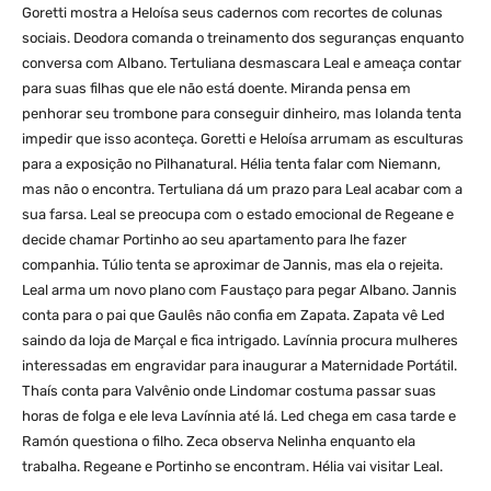
Goretti mostra a Heloísa seus cadernos com recortes de colunas
sociais. Deodora comanda o treinamento dos seguranças enquanto
conversa com Albano. Tertuliana desmascara Leal e ameaça contar
para suas filhas que ele não está doente. Miranda pensa em
penhorar seu trombone para conseguir dinheiro, mas Iolanda tenta
impedir que isso aconteça. Goretti e Heloísa arrumam as esculturas
para a exposição no Pilhanatural. Hélia tenta falar com Niemann,
mas não o encontra. Tertuliana dá um prazo para Leal acabar com a
sua farsa. Leal se preocupa com o estado emocional de Regeane e
decide chamar Portinho ao seu apartamento para lhe fazer
companhia. Túlio tenta se aproximar de Jannis, mas ela o rejeita.
Leal arma um novo plano com Faustaço para pegar Albano. Jannis
conta para o pai que Gaulês não confia em Zapata. Zapata vê Led
saindo da loja de Marçal e fica intrigado. Lavínnia procura mulheres
interessadas em engravidar para inaugurar a Maternidade Portátil.
Thaís conta para Valvênio onde Lindomar costuma passar suas
horas de folga e ele leva Lavínnia até lá. Led chega em casa tarde e
Ramón questiona o filho. Zeca observa Nelinha enquanto ela
trabalha. Regeane e Portinho se encontram. Hélia vai visitar Leal.